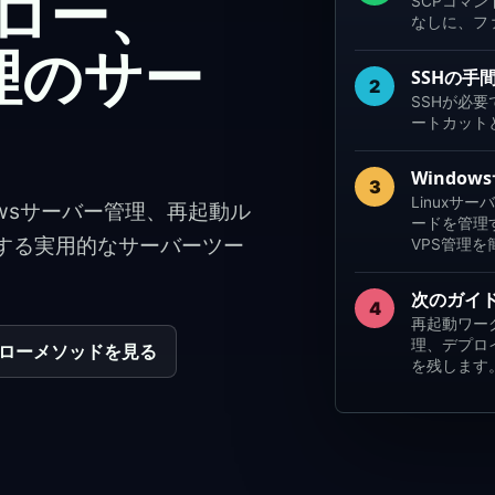
フロー、
SCPコマ
なしに、フ
管理のサー
SSHの手
2
SSHが必
ートカット
Windo
3
Linuxサ
owsサーバー管理、再起動ル
ードを管理す
する実用的なサーバーツー
VPS管理
次のガイ
4
再起動ワー
理、デプロ
ローメソッドを見る
を残します