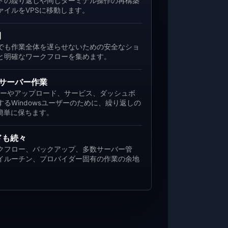
ンドの繰り返しや同じターミナル操作の再構築
ァイルをVPSに移動します。
間
要でも作業全体を遅らせないための安全なショ
と明確なワークフローを集めます。
wsサーバー作業
ーバーやアップロード、サービス、ダッシュボ
るWindowsユーザーのために、繰り返しの
を簡単に保ちます。
ドも続々
クフロー、バックアップ、多数サーバー管
イルーチン、プロバイダー固有の作業の余地
。