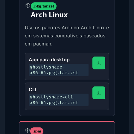
.pkg.tar.zst
Arch Linux
Use os pacotes Arch no Arch Linux e
em sistemas compatíveis baseados
em pacman.
App para desktop
ghostlyshare-
x86_64.pkg.tar.zst
CLI
ghostlyshare-cli-
x86_64.pkg.tar.zst
.rpm