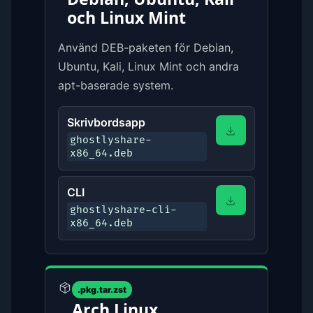
och Linux Mint
Använd DEB-paketen för Debian,
Ubuntu, Kali, Linux Mint och andra
apt-baserade system.
Skrivbordsapp
ghostlyshare-
x86_64.deb
CLI
ghostlyshare-cli-
x86_64.deb
.pkg.tar.zst
Arch Linux