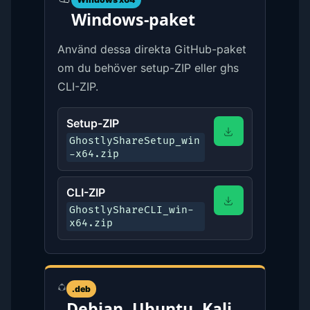
Windows-paket
Använd dessa direkta GitHub-paket
om du behöver setup-ZIP eller ghs
CLI-ZIP.
Setup-ZIP
GhostlyShareSetup_win
-x64.zip
CLI-ZIP
GhostlyShareCLI_win-
x64.zip
.deb
Debian, Ubuntu, Kali