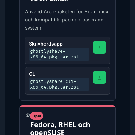
Använd Arch-paketen för Arch Linux
och kompatibla pacman-baserade
system.
Skrivbordsapp
ghostlyshare-
x86_64.pkg.tar.zst
CLI
ghostlyshare-cli-
x86_64.pkg.tar.zst
.rpm
Fedora, RHEL och
openSUSE