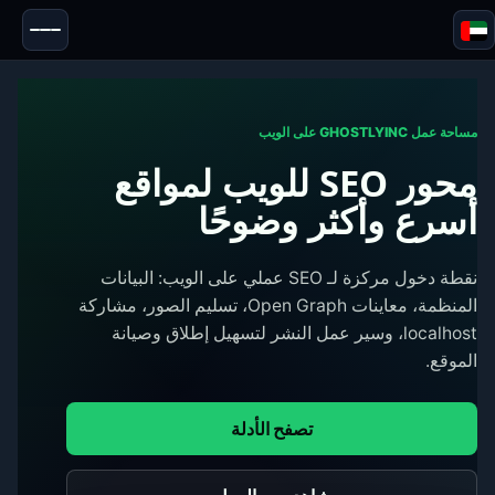
Blazor
الأمان & إخفاء الهوية
الأدوات
مساحة عمل GHOSTLYINC على الويب
محور SEO للويب لمواقع
اختبارات ومراجعات
أسرع وأكثر وضوحًا
نقطة دخول مركزة لـ SEO عملي على الويب: البيانات
المنظمة، معاينات Open Graph، تسليم الصور، مشاركة
localhost، وسير عمل النشر لتسهيل إطلاق وصيانة
الموقع.
تصفح الأدلة