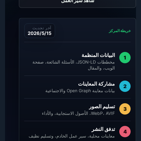
شاهد سير العمل
آخر تحديث
خريطة المركز
15‏‏/5‏‏/2026
البيانات المنظمة
1
مخططات JSON-LD، الأسئلة الشائعة، صفحة
الويب، والمقال
مشاركة المعاينات
2
بيانات معاينة Open Graph والاجتماعية
تسليم الصور
3
WebP، AVIF، الأصول الاستجابية، والأداء
تدفق النشر
4
معاينات محلية، سير عمل الخادم، وتسليم نظيف