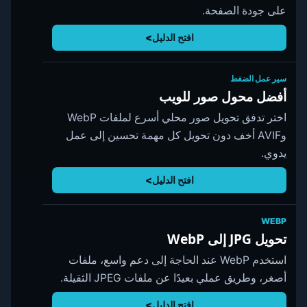
على جودة الصفحة.
افتح الدليل
سير عمل الضغط
أفضل محول صور للويب
اختر تدفق تحويل صور محلي أسرع لملفات WebP
وAVIF أخف دون تحويل كل مهمة تحسين إلى عمل
يدوي.
افتح الدليل
WEBP
تحويل JPG إلى WebP
استخدم WebP عند الحاجة إلى دعم واسع، ملفات
أصغر، وطريق عملي بعيدًا عن ملفات JPEG الثقيلة.
افتح الدليل