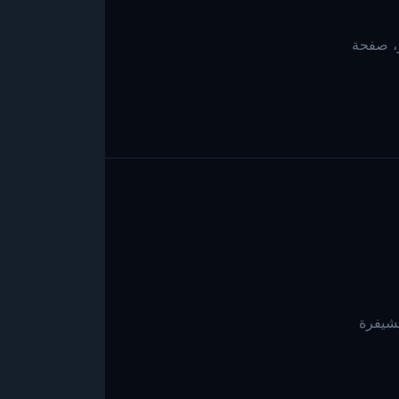
ر، صفحة
 Blazor، مكونات Razor، أرشيفات الشيفرة