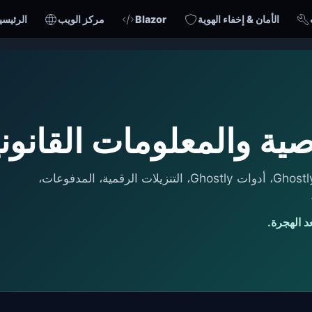
الأمان & إخفاء الهوية
Blazor
مركز الويب
الرئيسي
ة والمعلومات القانوني
تشرح هذه الشروط كيفية التعامل مع GhostlyInc.com، أدوات Ghostly، التنزيلات الرقمية، المدفوعات،