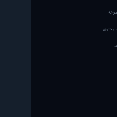
ج منافس أو مجموعة
GhostlyInc،، أسماء المنتجات، محتوى
.