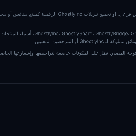
لا يجوز لك إعادة بيع، إعادة توزيع، نشر، رفع، ترخيص فرعي، أو تجميع تنزيلات GhostlyInc الرقمية كمنت
تظل  GhostlyShare، GhostlyBridge، GhostlyDDns، GhostlyHosting، PixelPress
G أو المرخصين المعنيين.
ة المصدر. تظل تلك المكونات خاضعة لتراخيصها وإشعاراتها الخاصة