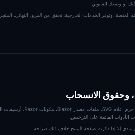
ك أو وضعك القانوني.
عد المنصة، وتوفر الخدمات الخارجية. تحقق من المزود النهائي، المتج
، وحقوق الانسحاب
بعض منتجات GhostlyInc هي تنزيلات رقمية، مثل حزم أعلام SVG، ملفات مصدر
حن مادي إلا إذا ذكرت صفحة المنتج خلاف ذلك صراحة.