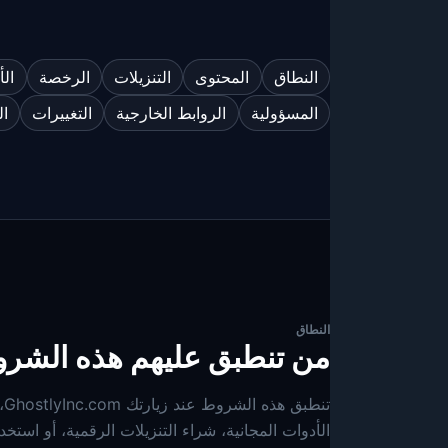
النطاق
المحتوى
التنزيلات
الرخصة
الأ
المسؤولية
الروابط الخارجية
التغييرات
ال
النطاق
من تنطبق عليهم هذه الشر
ت
الأدوات المجانية، شراء التنزيلات الرقمية، أو استخدام أدوات Ghostly وصف