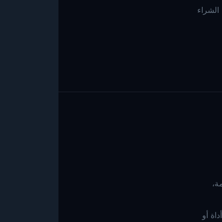
الشراء
مة،
اة أو