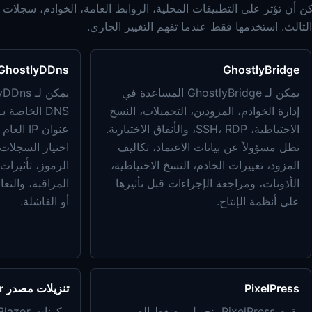
الث. استخدمها فقط عندما تفهم التغيير الجاري.
GhostlyDDns
GhostlyBridge
يمكن لـ GhostlyBridge المساعدة في
إدارة الخوادم، المزودين، التحميلات، النسخ
الاحتياطية، SSH، RDP، والأنفاق الاختيارية.
عنوان P
تظل مسؤولاً عن بيانات الاعتماد، تكاليف
اختيار السجلات
المزود، تغييرات الخادم، النسخ الاحتياطية،
الأذونات، ومراجعة الإجراءات قبل تأثيرها
المراقبة، والتع
على أنظمة الإنتاج.
أو الفاشلة.
PixelPress
تنزيلات مصدر Blazor وأعلام الدول
يقوم PixelPress بتحويل وضغط الصور