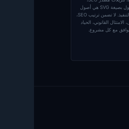
وحزم أعلام الدول بصيغة SVG هي أصول
رقمية لأعمال التنفيذ. لا تضمن ترتيب SEO،
 الامتثال القانوني، الحياد
توافق مع كل مشروع.