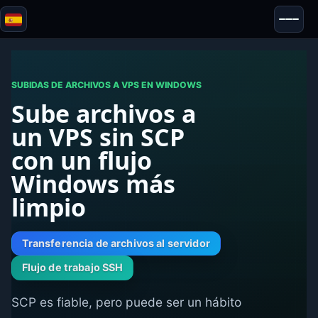
Blazor
Seguridad & Anonimato
Herramientas
SUBIDAS DE ARCHIVOS A VPS EN WINDOWS
Sube archivos a
Pruebas y reseñas
un VPS sin SCP
con un flujo
Windows más
limpio
Transferencia de archivos al servidor
Flujo de trabajo SSH
SCP es fiable, pero puede ser un hábito