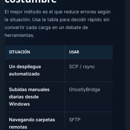
El mejor método es el que reduce errores según
la situación. Usa la tabla para decidir rápido sin
convertir cada carga en un debate de
herramientas.
SITUACIÓN
USAR
R
Un despliegue
SCP / rsync
El
automatizado
ca
Subidas manuales
GhostlyBridge
El
diarias desde
ar
Windows
ca
Navegando carpetas
SFTP
Un
remotas
la