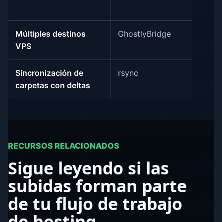
ma
Múltiples destinos
GhostlyBridge
Un
VPS
fá
Sincronización de
rsync
La
carpetas con deltas
má
RECURSOS RELACIONADOS
Sigue leyendo si las
subidas forman parte
de tu flujo de trabajo
de hosting