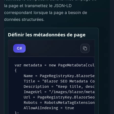
la page et transmettez le JSON-LD
correspondant lorsque la page a besoin de
données structurées.
Définir les métadonnées de page
C#
var metadata = new PageMetaData(culture)

{

    Name = PageRegistryKey.BlazorSeoMetaData
    Title = "Blazor SEO Metadata Component f
    Description = "Keep title, description,
    ImageUrl = "/images/blazor/metadatacomp
    Url = PageRegistryKey.BlazorSeoMetaDataC
    Robots = RobotsMetaTagExtensions.Join(R
    AllowAiIndexing = true

};