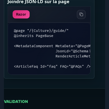
Joindre JSON-LD sur la page
Razor
@page "/{Culture}/guide/"

@inherits PageBase

<MetadataComponent MetaData="@PageMeta"

                   JsonLd="@Schema?.JsonLd"

                   RenderArticleMeta="@Schem
<ArticleFaq Id="faq" FAQ="@FAQs" />
VALIDATION