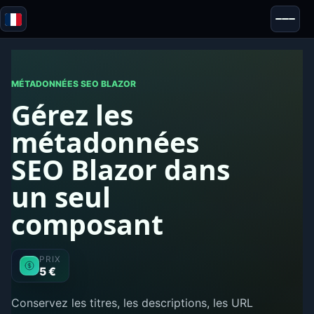
Blazor
Sécurité & Anonymat
Outils
MÉTADONNÉES SEO BLAZOR
Gérez les
Tests & Avis
métadonnées
SEO Blazor dans
un seul
composant
PRIX
5 €
Conservez les titres, les descriptions, les URL