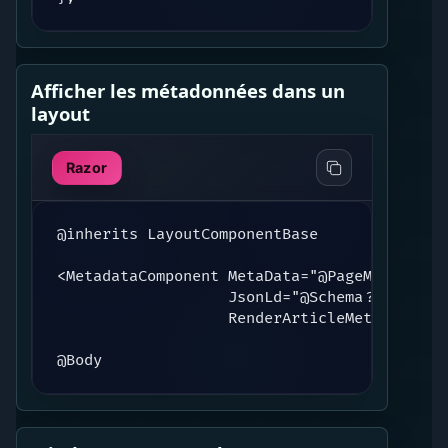
Afficher les métadonnées dans un
layout
Razor
@inherits LayoutComponentBase

<MetadataComponent MetaData="@PageMeta"

                   JsonLd="@Schema?.JsonLd"

                   RenderArticleMeta="@Schem
@Body