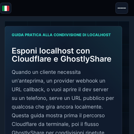
Blazor
Sicurezza & Anonimato
Strumenti
GUIDA PRATICA ALLA CONDIVISIONE DI LOCALHOST
Test e recensioni
Esponi localhost con
Cloudflare e GhostlyShare
Quando un cliente necessita
un'anteprima, un provider webhook un
URL callback, o vuoi aprire il dev server
su un telefono, serve un URL pubblico per
qualcosa che gira ancora localmente.
Questa guida mostra prima il percorso
Cloudflare da terminale, poi il flusso
GhostlyShare per condivisioni ripetute.