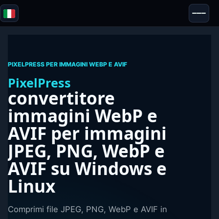
Blazor
Sicurezza & Anonimato
Strumenti
PIXELPRESS PER IMMAGINI WEBP E AVIF
Test e recensioni
PixelPress
convertitore
immagini WebP e
AVIF
per immagini
JPEG, PNG, WebP e
AVIF
su Windows e
Linux
Comprimi file JPEG, PNG, WebP e AVIF in