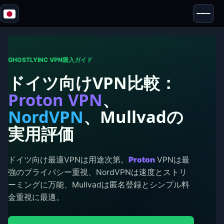
Blazor
セキュリティ & 匿名性
ツール
GHOSTLYINC VPN購入ガイド
ドイツ向けVPN比較：
テストとレビュー
Proton VPN
、
NordVPN
、Mullvadの
実用評価
ドイツ向け最適VPNは用途次第。
Proton
VPNは最
強のプライバシー重視、NordVPNは速度とストリ
ーミングに万能、Mullvadは匿名登録とシンプル料
金重視に最適。