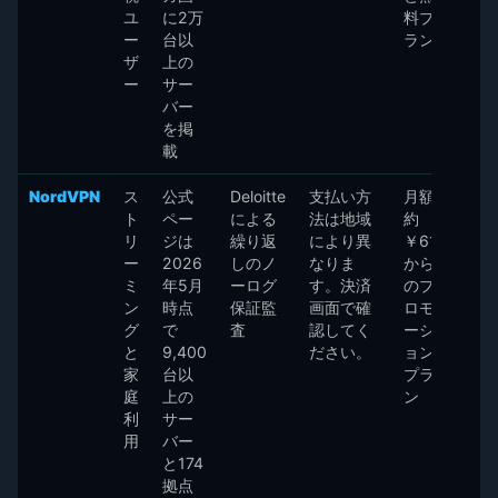
ユ
に2万
料プ
ー
台以
ラン
ザ
上の
ー
サー
バー
を掲
載
NordVPN
ス
公式
Deloitte
支払い方
月額
ト
ペー
による
法は地域
約
リ
ジは
繰り返
により異
￥617
ー
2026
しのノ
なりま
から
ミ
年5月
ーログ
す。決済
のプ
ン
時点
保証監
画面で確
ロモ
グ
で
査
認してく
ーシ
と
9,400
ださい。
ョン
家
台以
プラ
庭
上の
ン
利
サー
用
バー
と174
拠点