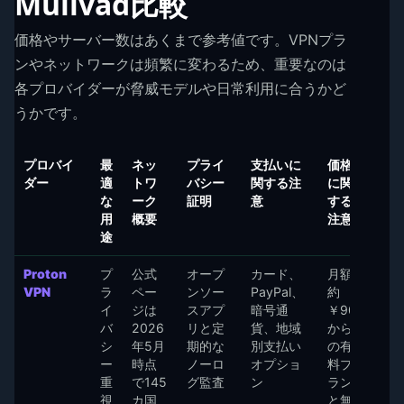
Mullvad比較
価格やサーバー数はあくまで参考値です。VPNプラ
ンやネットワークは頻繁に変わるため、重要なのは
各プロバイダーが脅威モデルや日常利用に合うかど
うかです。
プロバイ
最
ネッ
プライ
支払いに
価格
ダー
適
トワ
バシー
関する注
に関
な
ーク
証明
意
する
用
概要
注意
途
Proton
プ
公式
オープ
カード、
月額
VPN
ラ
ペー
ンソー
PayPal、
約
イ
ジは
スアプ
暗号通
￥908
バ
2026
リと定
貨、地域
から
シ
年5月
期的な
別支払い
の有
ー
時点
ノーロ
オプショ
料プ
重
で145
グ監査
ン
ラン
視
カ国
と無