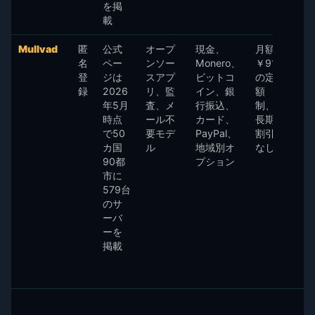
を掲
載
Mullvad
匿
公式
オープ
現金、
月額
名
ペー
ンソー
Monero、
￥910
登
ジは
スアプ
ビットコ
の定
録
2026
リ、監
イン、銀
額
年5月
査、メ
行振込、
制、
時点
ール不
カード、
長期
で50
要モデ
PayPal、
割引
カ国
ル
地域別オ
なし
90都
プション
市に
579台
のサ
ーバ
ーを
掲載
ドイツ向けVPN比較表