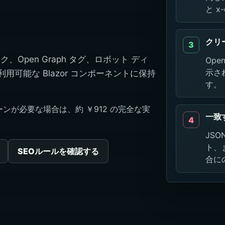
と x
クリ
ンク、Open Graph タグ、ロボット ディ
Ope
示さ
再利用可能な Blazor コンポーネントに保持
す。
が必要な場合は、約 ￥912 の完全な実
一致
JSO
ト、
SEOルールを確認する
合に