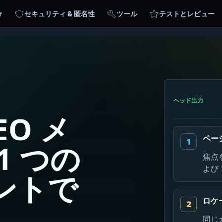
r
セキュリティ & 匿名性
ツール
テストとレビュー
ヘッド出力
SEO メ
ペー
1 つの
焦点
よび 
ントで
ロケ
同じカ