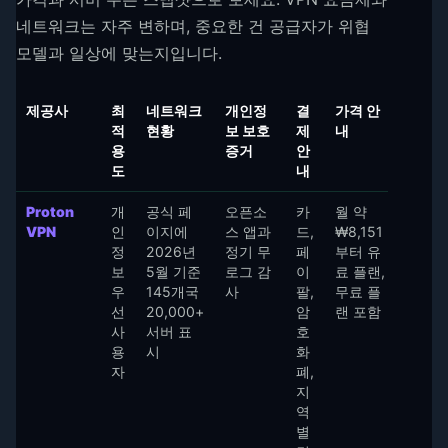
네트워크는 자주 변하며, 중요한 건 공급자가 위협
모델과 일상에 맞는지입니다.
제공사
최
네트워크
개인정
결
가격 안
적
현황
보 보호
제
내
용
증거
안
도
내
Proton
개
공식 페
오픈소
카
월 약
VPN
인
이지에
스 앱과
드,
₩8,151
정
2026년
정기 무
페
부터 유
보
5월 기준
로그 감
이
료 플랜,
우
145개국
사
팔,
무료 플
선
20,000+
암
랜 포함
사
서버 표
호
용
시
화
자
폐,
지
역
별