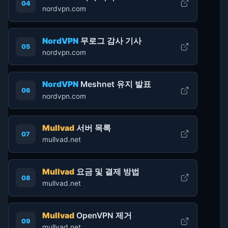
04
nordvpn.com
NordVPN
무로그 감사 기사
05
nordvpn.com
NordVPN
Meshnet 유지 발표
06
nordvpn.com
Mullvad
서버 목록
07
mullvad.net
Mullvad
요금 및 결제 방법
08
mullvad.net
Mullvad
OpenVPN 제거
09
mullvad.net