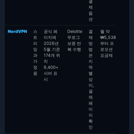
결
제
옵
션
NordVPN
스
공식 페
Deloitte
결
월 약
트
이지에
무로그
제
₩5,538
리
2026년
보증 반
방
부터 프
밍
5월 기준
복 수행
법
로모션
과
174개 위
은
요금제
가
치
지
정
9,400+
역
용
서버 표
별
시
상
이,
결
제
페
이
지
확
인