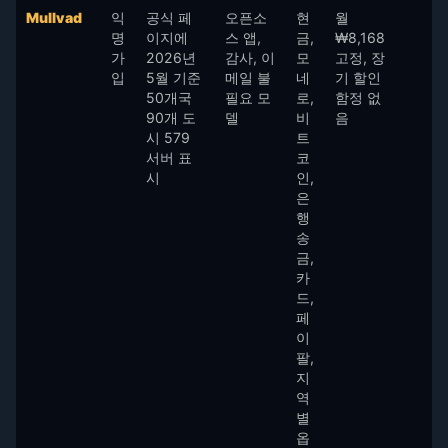
Mullvad
익
공식 페
오픈소
현
월
명
이지에
스 앱,
금,
₩8,168
가
2026년
감사, 이
모
고정, 장
입
5월 기준
메일 불
네
기 할인
50개국
필요 모
로,
함정 없
90개 도
델
비
음
시 579
트
서버 표
코
시
인,
은
행
송
금,
카
드,
페
이
팔,
지
역
별
옵