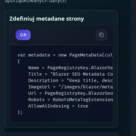
uporządkowanych danych.
Zdefiniuj metadane strony
C#
var metadata = new PageMetaData(culture)

{

    Name = PageRegistryKey.BlazorSeoMetaData
    Title = "Blazor SEO Metadata Component f
    Description = "Keep title, description,
    ImageUrl = "/images/blazor/metadatacomp
    Url = PageRegistryKey.BlazorSeoMetaDataC
    Robots = RobotsMetaTagExtensions.Join(R
    AllowAiIndexing = true

};