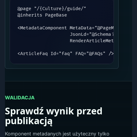
@page "/{Culture}/guide/"

@inherits PageBase

<MetadataComponent MetaData="@PageMeta"

                   JsonLd="@Schema?.JsonLd"

                   RenderArticleMeta="@Schem
<ArticleFaq Id="faq" FAQ="@FAQs" />
WALIDACJA
Sprawdź wynik przed
publikacją
Komponent metadanych jest użyteczny tylko