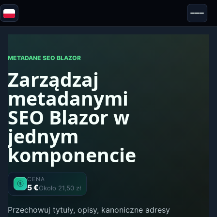
Blazor
Bezpieczeństwo & Anonimowość
Narzędzia
METADANE SEO BLAZOR
Zarządzaj
Testy i recenzje
metadanymi
SEO Blazor w
jednym
komponencie
CENA
5 €
Około 21,50 zł
Przechowuj tytuły, opisy, kanoniczne adresy