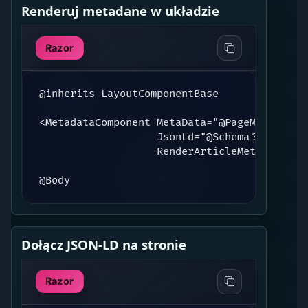
Renderuj metadane w układzie
Razor
@inherits LayoutComponentBase

<MetadataComponent MetaData="@PageMeta"

                   JsonLd="@Schema?.JsonLd"

                   RenderArticleMeta="@Schem
@Body
Dołącz JSON-LD na stronie
Razor