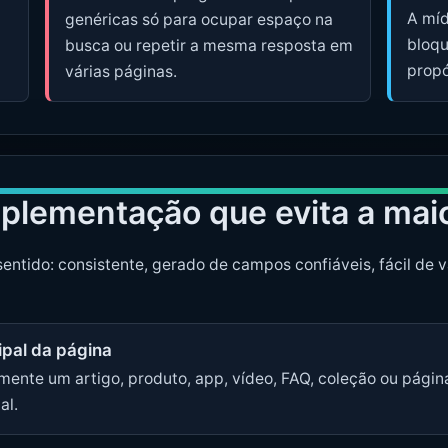
A míd
genéricas só para ocupar espaço na
bloqu
busca ou repetir a mesma resposta em
propó
várias páginas.
mplementação que evita a maio
ido: consistente, gerado de campos confiáveis, fácil de val
ipal da página
lmente um artigo, produto, app, vídeo, FAQ, coleção ou pági
al.