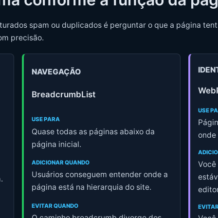
uturados spam ou duplicados é perguntar o que a página tent
om precisão.
IDEN
NAVEGAÇÃO
WebP
BreadcrumbList
USE P
USE PARA
Págin
Quase todas as páginas abaixo da
onde 
página inicial.
ADICI
ADICIONAR QUANDO
Você 
Usuários conseguem entender onde a
estáv
.
página está na hierarquia do site.
edito
EVITAR QUANDO
EVITA
O caminho breadcrumb diverge dos