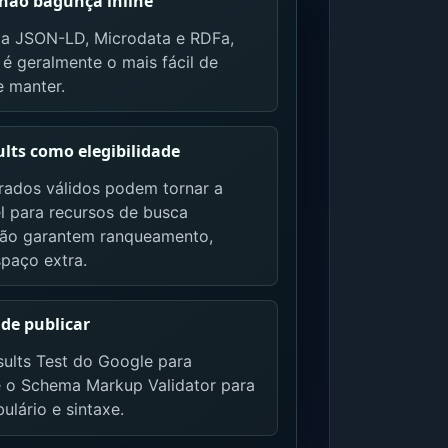
 não bagunça inline
a JSON-LD, Microdata e RDFa,
 geralmente o mais fácil de
e manter.
sults como elegibilidade
rados válidos podem tornar a
el para recursos de busca
Não garantem ranqueamento,
spaço extra.
 de publicar
sults Test do Google para
 e o Schema Markup Validator para
bulário e sintaxe.