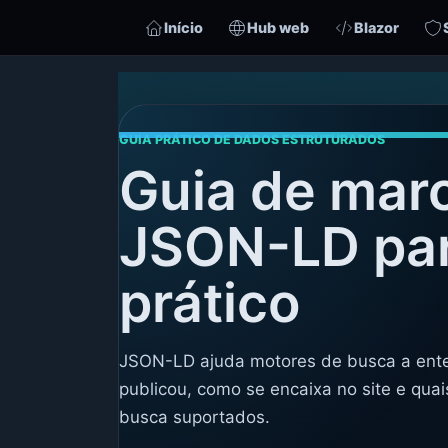
Início
Hub web
Blazor
GUIA PRÁTICO DE DADOS ESTRUTURADOS
Guia de mar
JSON-LD pa
prático
JSON-LD ajuda motores de busca a ente
publicou, como se encaixa no site e quai
busca suportados.