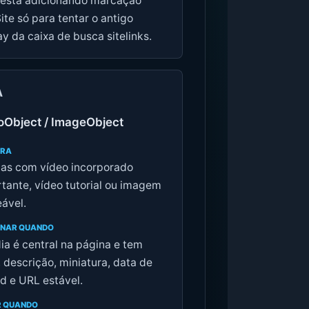
 está adicionando marcação
te só para tentar o antigo
ay da caixa de busca sitelinks.
A
oObject / ImageObject
ARA
as com vídeo incorporado
tante, vídeo tutorial ou imagem
eável.
ONAR QUANDO
ia é central na página e tem
o, descrição, miniatura, data de
d e URL estável.
R QUANDO