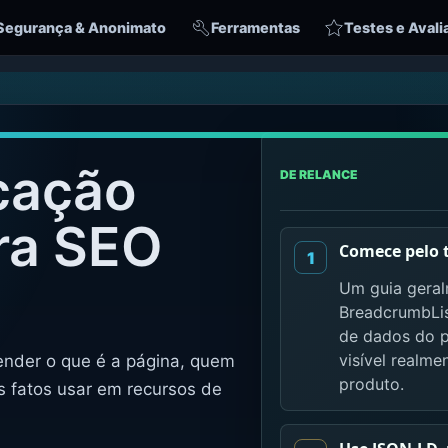
Segurança & Anonimato
Ferramentas
Testes e Aval
cação
DE RELANCE
ra SEO
Comece pelo 
Um guia geral
BreadcrumbLis
de dados do 
visível realm
nder o que é a página, quem
produto.
s fatos usar em recursos de