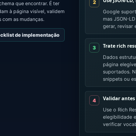
Use JSON-LD,
schema que encontrar. É ter
Google suport
am à página visível, validem
mas JSON-LD é
s com as mudanças.
gerar, revisar 
ecklist de implementação
Trate rich re
Dados estrutu
página elegív
suportados. 
snippets ou e
Validar antes
Use o Rich Re
elegibilidade
verificar voca