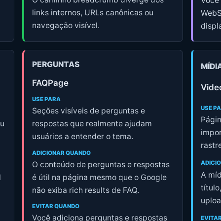
Você
links internos, URLs canônicas ou
WebSi
navegação visível.
displ
PERGUNTAS
MÍDI
FAQPage
Vide
USE PARA
USE P
Seções visíveis de perguntas e
Págin
ou
respostas que realmente ajudam
impor
usuários a entender o tema.
rastr
ADICIONAR QUANDO
ADICI
O conteúdo de perguntas e respostas
A míd
l
é útil na página mesmo que o Google
títul
não exiba rich results de FAQ.
uploa
EVITAR QUANDO
Você adiciona perguntas e respostas
EVITA