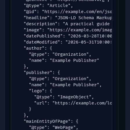
  "@type": "Article",

  "@id": "https://example.com/en/json-ld-sc
  "headline": "JSON-LD Schema Markup Guide 
  "description": "A practical guide to choo
  "image": "https://example.com/images/json
  "datePublished": "2026-03-28T10:00:00+00:
  "dateModified": "2026-05-31T10:00:00+00:0
  "author": {

    "@type": "Organization",

    "name": "Example Publisher"

  },

  "publisher": {

    "@type": "Organization",

    "name": "Example Publisher",

    "logo": {

      "@type": "ImageObject",

      "url": "https://example.com/logo.png"
    }

  },

  "mainEntityOfPage": {

    "@type": "WebPage",
