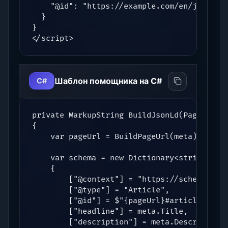
    "@id": "https://example.com/en/json-ld-
  }

}

</script>
Шаблон помощника на C#
C#
private MarkupString BuildJsonLd(PageMetaDa
{

    var pageUrl = BuildPageUrl(meta);

    var schema = new Dictionary<string, obj
    {

        ["@context"] = "https://schema.org"
        ["@type"] = "Article",

        ["@id"] = $"{pageUrl}#article",

        ["headline"] = meta.Title,

        ["description"] = meta.Description,