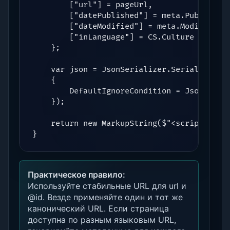
        ["url"] = pageUrl,

        ["datePublished"] = meta.Published?
        ["dateModified"] = meta.Modified?.T
        ["inLanguage"] = CS.Culture

    };

    var json = JsonSerializer.Serialize(sch
    {

        DefaultIgnoreCondition = JsonIgnore
    });

    return new MarkupString($"<script type=
}
Практическое правило:
Используйте стабильные URL для url и
@id. Везде применяйте один и тот же
канонический URL. Если страница
доступна по разным языковым URL,