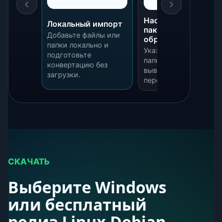
Настройки
Локальный импорт
пакетной
Добавьте файлы или
обработки
папки локально и
Укажите входную
подготовьте
папку, папку для
конвертацию без
вывода и качество
загрузки.
перед началом.
СКАЧАТЬ
Выберите Windows
или бесплатный
релиз Linux Debian