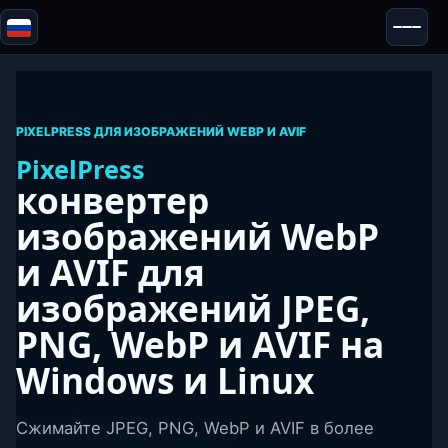
Blazor
Безопасность & Анонимность
Инструменты
PIXELPRESS ДЛЯ ИЗОБРАЖЕНИЙ WEBP И AVIF
Тесты и обзоры
PixelPress
конвертер
изображений WebP
и AVIF
для
изображений JPEG,
PNG, WebP и AVIF
на
Windows и Linux
Сжимайте JPEG, PNG, WebP и AVIF в более