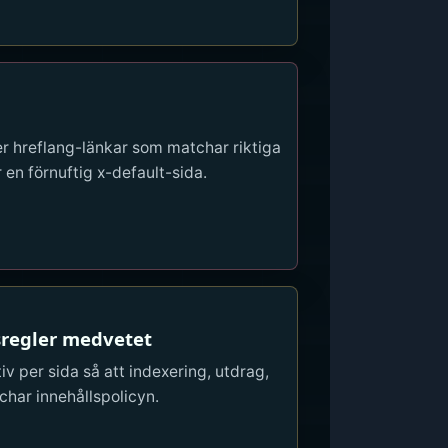
r hreflang-länkar som matchar riktiga
en förnuftig x-default-sida.
sregler medvetet
v per sida så att indexering, utdrag,
har innehållspolicyn.