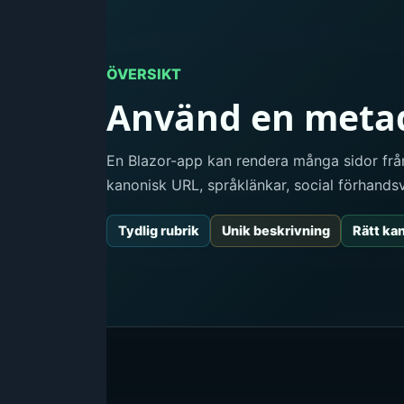
ÖVERSIKT
Använd en metada
En Blazor-app kan rendera många sidor från
kanonisk URL, språklänkar, social förhand
Tydlig rubrik
Unik beskrivning
Rätt ka