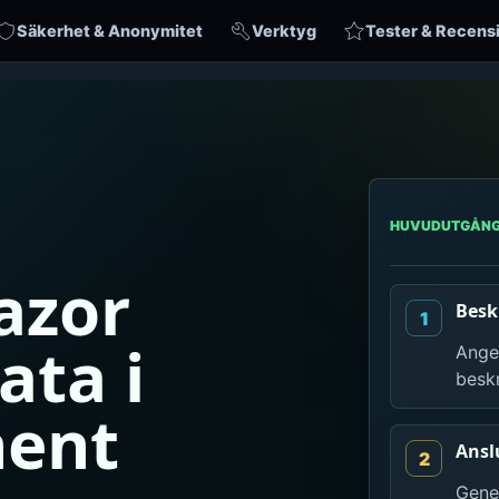
Säkerhet & Anonymitet
Verktyg
Tester & Recens
HUVUDUTGÅN
azor
Besk
ta i
Ange
besk
ent
Ansl
Gener