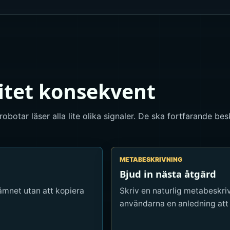
titet konsekvent
obotar läser alla lite olika signaler. De ska fortfarande be
METABESKRIVNING
Bjud in nästa åtgärd
ämnet utan att kopiera
Skriv en naturlig metabeskri
användarna en anledning att 