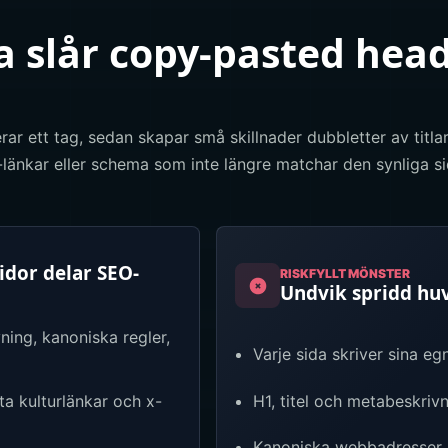
 slår copy-pasted hea
rar ett tag, sedan skapar små skillnader dubbletter av titlar
länkar eller schema som inte längre matchar den synliga 
dor delar SEO-
RISKFYLLT MÖNSTER
Undvik spridd h
ning, kanoniska regler,
Varje sida skriver sina e
H1, titel och metabeskri
a kulturlänkar och x-
Kanoniska webbadresser p