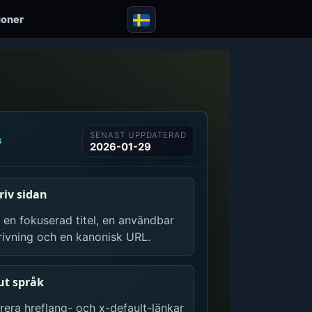
ioner
SENAST UPPDATERAD
G
2026-01-29
riv sidan
 en fokuserad titel, en användbar
rivning och en kanonisk URL.
ut språk
era hreflang- och x-default-länkar