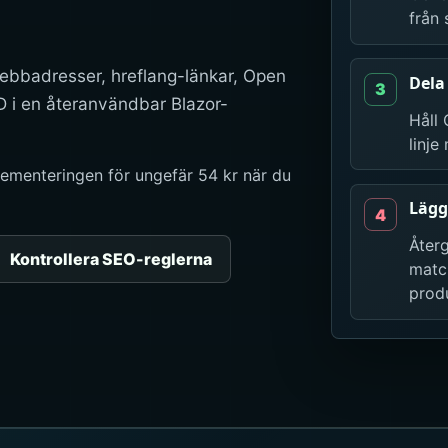
från 
 webbadresser, hreflang-länkar, Open
Dela
 i en återanvändbar Blazor-
Håll 
linje
ementeringen för ungefär 54 kr när du
Lägg
Åter
Kontrollera SEO-reglerna
match
produ