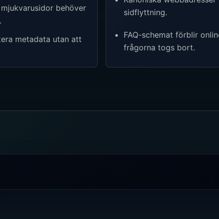
er mjukvarusidor behöver
sidflyttning.
.
FAQ-schemat förblir online
tera metadata utan att
frågorna togs bort.