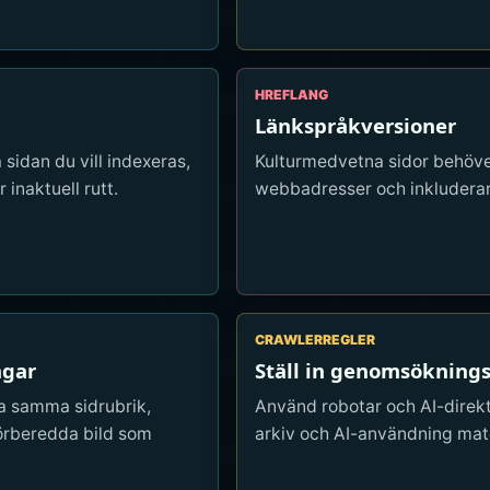
HREFLANG
Länkspråkversioner
idan du vill indexeras,
Kulturmedvetna sidor behöve
 inaktuell rutt.
webbadresser och inkluderar 
CRAWLERREGLER
ngar
Ställ in genomsökning
a samma sidrubrik,
Använd robotar och AI-direkti
örberedda bild som
arkiv och AI-användning matc