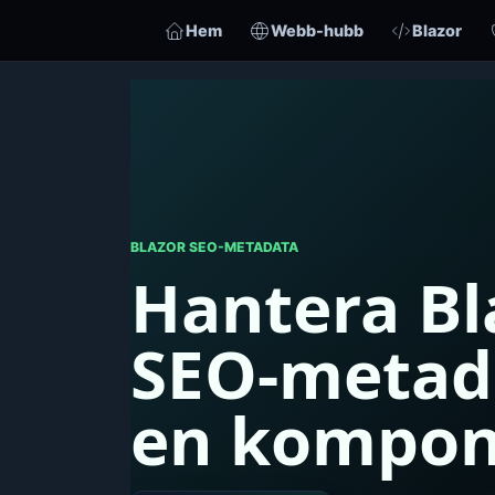
Hem
Webb-hubb
Blazor
BLAZOR SEO-METADATA
Hantera Bl
SEO-metada
en kompon