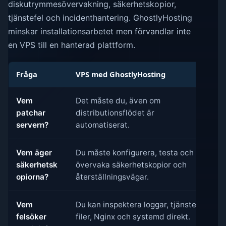
diskutrymmesövervakning, säkerhetskopior,
tjänstefel och incidenthantering. GhostlyHosting
minskar installationsarbetet men förvandlar inte
en VPS till en hanterad plattform.
Fråga
VPS med GhostlyHosting
Vem
Det måste du, även om
patchar
distributionsflödet är
servern?
automatiserat.
Vem äger
Du måste konfigurera, testa och
säkerhetsk
övervaka säkerhetskopior och
opiorna?
återställningsvägar.
Vem
Du kan inspektera loggar, tjänster,
felsöker
filer, Nginx och systemd direkt.