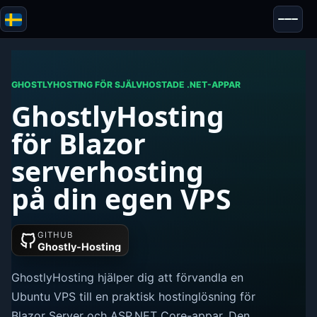
Blazor
Säkerhet & Anonymitet
Verktyg
GHOSTLYHOSTING FÖR SJÄLVHOSTADE .NET-APPAR
GhostlyHosting
Tester & Recensioner
för Blazor
serverhosting
på din egen VPS
GITHUB
Ghostly-Hosting
GhostlyHosting hjälper dig att förvandla en
Ubuntu VPS till en praktisk hostinglösning för
Blazor Server och ASP.NET Core-appar. Den