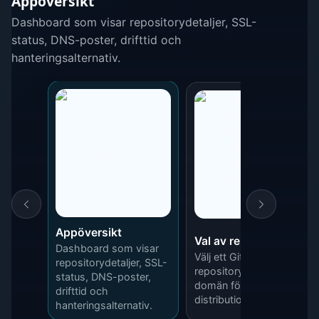
Appöversikt
Dashboard som visar repositorydetaljer, SSL-
status, DNS-poster, drifttid och
hanteringsalternativ.
Appöversikt
Val av repository
Dashboard som visar
Välj ett GitHub-
repositorydetaljer, SSL-
repository, branch och
status, DNS-poster,
domän för din nästa
drifttid och
distribution.
hanteringsalternativ.