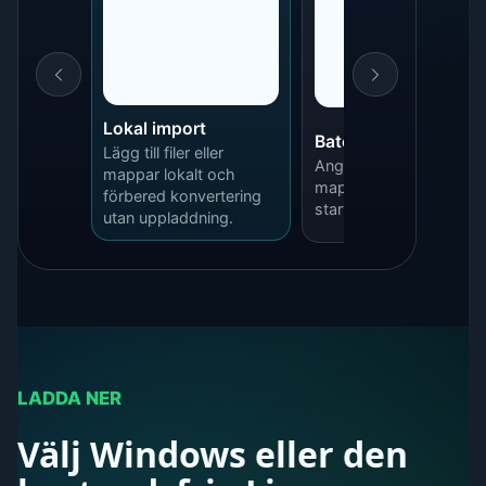
Lokal import
Batchinställningar
Lägg till filer eller
Ange indata, utdata-
mappar lokalt och
mapp och kvalitet inna
förbered konvertering
start.
utan uppladdning.
LADDA NER
Välj Windows eller den