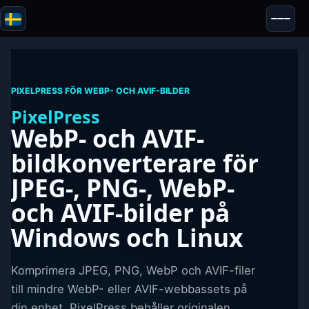
Blazor
Säkerhet & Anonymitet
Verktyg
PIXELPRESS FÖR WEBP- OCH AVIF-BILDER
Tester & Recensioner
PixelPress
WebP- och AVIF-
bildkonverterare
för
JPEG-, PNG-, WebP-
och AVIF-bilder
på
Windows och Linux
Komprimera JPEG, PNG, WebP och AVIF-filer
till mindre WebP- eller AVIF-webbassets på
din enhet. PixelPress behåller originalen