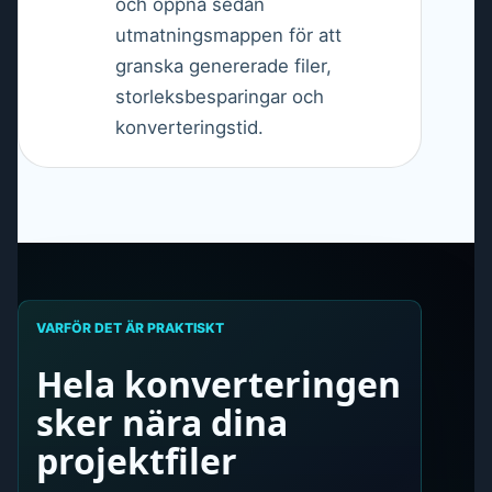
och öppna sedan
utmatningsmappen för att
granska genererade filer,
storleksbesparingar och
konverteringstid.
VARFÖR DET ÄR PRAKTISKT
Hela konverteringen
sker nära dina
projektfiler