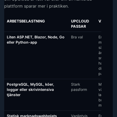
plattform sparar mer i praktiken.
ARBETSBELASTNING
UPCLOUD
VARFÖR
PASSAR
Liten ASP.NET, Blazor, Node, Go
Bra val
En enskild
eller Python-app
med
säkerhetsk
är enkel o
snabb om 
hantera
distributio
patchar.
PostgreSQL, MySQL, köer,
Stark
MaxIOPS 
loggar eller skrivintensiva
passform
värdefullt 
tjänster
lagringsvä
bromsar a
mer än CP
Statisk marknadswebbplats
Vanligtvis
En statisk