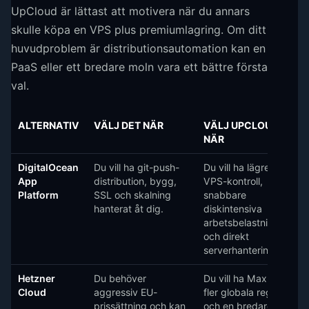
UpCloud är lättast att motivera när du annars
skulle köpa en VPS plus premiumlagring. Om ditt
huvudproblem är distributionsautomation kan en
PaaS eller ett bredare moln vara ett bättre första
val.
ALTERNATIV
VÄLJ DET NÄR
VÄLJ UPCLOUD
NÄR
DigitalOcean
Du vill ha git-push-
Du vill ha lägre nivå
App
distribution, bygg,
VPS-kontroll,
Platform
SSL och skalning
snabbare
hanterat åt dig.
diskintensiva
arbetsbelastningar
och direkt
serverhantering.
Hetzner
Du behöver
Du vill ha MaxIOPS,
Cloud
aggressiv EU-
fler globala regionval
prissättning och kan
och en bredare