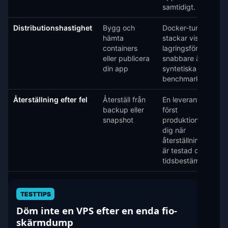
samtidigt.
Distributionshastighet
Bygg och
Docker-tunga
hämta
stackar visar ofta
containers
lagringsfördelar
eller publicera
snabbare än
din app
syntetiska CPU-
benchmarks.
Återställning efter fel
Återställ från
En leverantör är
backup eller
först
snapshot
produktionsklar för
dig när
återställningsvägen
är testad och
tidsbestämd.
TESTTIPS
Döm inte en VPS efter en enda fio-
skärmdump