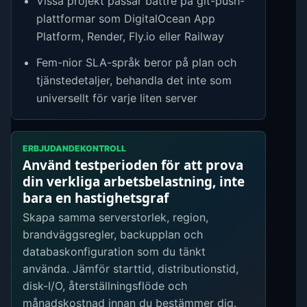
Vissa projekt passar bättre på git-push-
plattformar som DigitalOcean App
Platform, Render, Fly.io eller Railway
Fem-nior SLA-språk beror på plan och
tjänstedetaljer, behandla det inte som
universellt för varje liten server
ERBJUDANDEKONTROLL
Använd testperioden för att prova
din verkliga arbetsbelastning, inte
bara en hastighetsgraf
Skapa samma serverstorlek, region,
brandväggsregler, backupplan och
databaskonfiguration som du tänkt
använda. Jämför starttid, distributionstid,
disk-I/O, återställningsflöde och
månadskostnad innan du bestämmer dig.