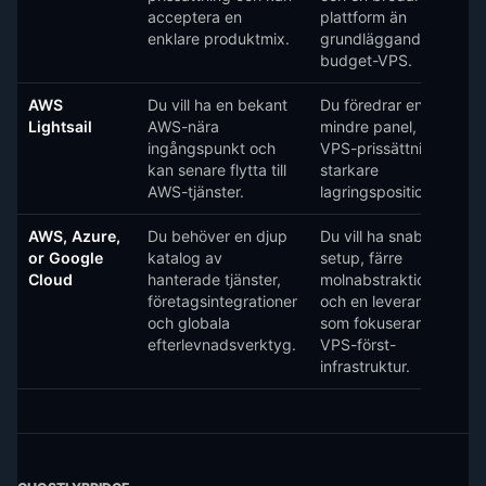
acceptera en
plattform än
enklare produktmix.
grundläggande
budget-VPS.
AWS
Du vill ha en bekant
Du föredrar en
Lightsail
AWS-nära
mindre panel, enkel
ingångspunkt och
VPS-prissättning och
kan senare flytta till
starkare
AWS-tjänster.
lagringspositionering.
AWS, Azure,
Du behöver en djup
Du vill ha snabbare
or Google
katalog av
setup, färre
Cloud
hanterade tjänster,
molnabstraktioner
företagsintegrationer
och en leverantör
och globala
som fokuserar på
efterlevnadsverktyg.
VPS-först-
infrastruktur.