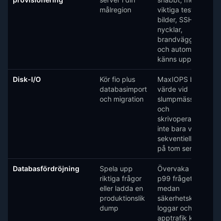
målregion
viktiga testet är om
bilder, SSH-
nycklar,
brandväggsregler
och automation
känns upprepbara.
Disk-I/O
Kör fio plus
MaxIOPS bör visa
databasimport
värde vid
och migration
slumpmässiga läs-
och
skrivoperationer,
inte bara vid
sekventiella tester
på tom server.
Databasfördröjning
Spela upp
Övervaka p95 och
riktiga frågor
p99 frågetid
eller ladda en
medan
produktionslik
säkerhetskopior,
dump
loggar och
apptrafik körs