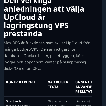
Den verkliga
anledningen att välja
UpCloud är
lagringstung VPS-
prestanda
MaxIOPS är funktionen som skiljer UpCloud från
många budget-VPS. Den är viktigast för
databaser, Docker-bilder, paketbyggen, köer,
loggar och appar som väntar på slumpmässig
disk-I/O mer än CPU.
KONTROLLPUNKT
VAD DU SKA
SÅ SER ETT
TESTA
ANVÄNDBART
RESULTAT UT
Start och
Skapa en ny
Du bör nå SSH
provisionering
server i din
snabbt, men det