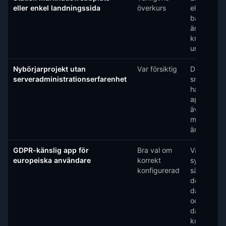
eller enkel landningssida
överkurs
eller CDN-
baserad pl
är billigar
kräver min
underhåll.
Nybörjarprojekt utan
Var försiktig
Du kan lev
serveradministrationserfarenhet
snabbare 
hanterad
appplattf
även om
månadsko
är högre.
GDPR-känslig app för
Bra val om
Välj en EU
europeiska användare
korrekt
synkronise
konfigurerad
säkerhetsk
dokument
databehan
och håll
datatrafik
kontrollera