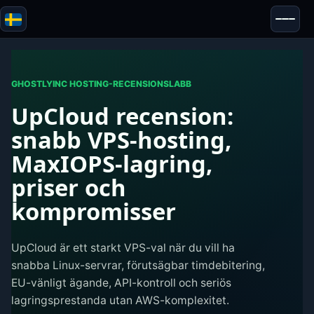
Blazor
Säkerhet & Anonymitet
Verktyg
GHOSTLYINC HOSTING-RECENSIONSLABB
UpCloud recension:
Tester & Recensioner
snabb VPS-hosting,
MaxIOPS-lagring,
priser och
kompromisser
UpCloud är ett starkt VPS-val när du vill ha
snabba Linux-servrar, förutsägbar timdebitering,
EU-vänligt ägande, API-kontroll och seriös
lagringsprestanda utan AWS-komplexitet.