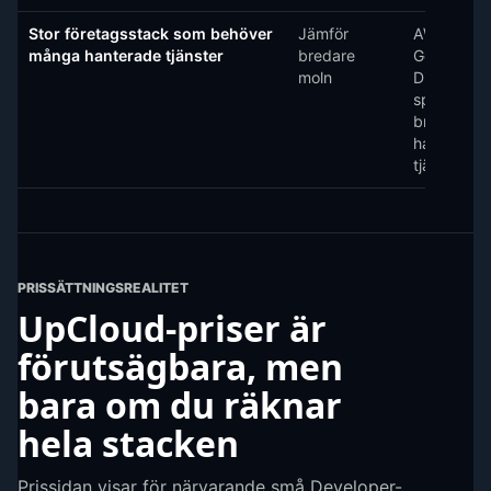
Stor företagsstack som behöver
Jämför
AWS, Azur
många hanterade tjänster
bredare
Google Clo
moln
DigitalOce
spara tid 
bredare u
hanterade
tjänster.
PRISSÄTTNINGSREALITET
UpCloud-priser är
förutsägbara, men
bara om du räknar
hela stacken
Prissidan visar för närvarande små Developer-