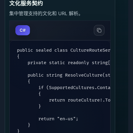
文化服务契约
集中管理支持的文化和 URL 解析。
C#
public sealed class CultureRouteService

{

    private static readonly string[] Suppor
    public string ResolveCulture(string? rou
    {

        if (SupportedCultures.Contains(rout
        {

            return routeCulture!.ToLowerInva
        }

        return "en-us";

    }

}