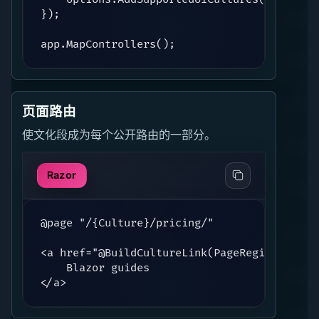
});

app.MapControllers();
页面路由
使文化段成为每个公开路由的一部分。
Razor
@page "/{Culture}/pricing/"

<a href="@BuildCultureLink(PageRegistryKey.B
    Blazor guides

</a>