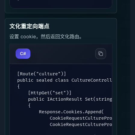
文化重定向端点
设置 cookie，然后返回文化路由。
C#
[Route("culture")]

public sealed class CultureController : Cont
{

    [HttpGet("set")]

    public IActionResult Set(string culture,
    {

        Response.Cookies.Append(

            CookieRequestCultureProvider.Def
            CookieRequestCultureProvider.Ma