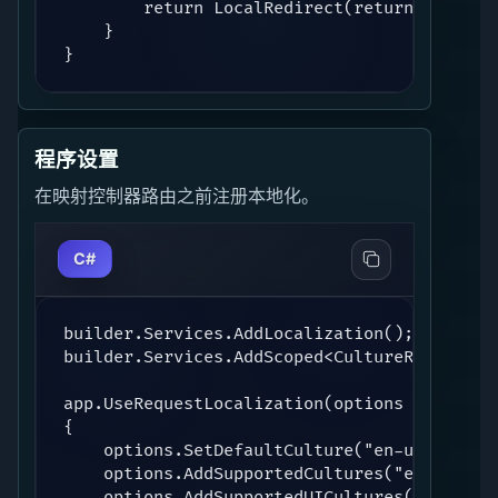
        return LocalRedirect(returnUrl);

    }

}
程序设置
在映射控制器路由之前注册本地化。
C#
builder.Services.AddLocalization();

builder.Services.AddScoped<CultureRouteServi
app.UseRequestLocalization(options =>

{

    options.SetDefaultCulture("en-us");

    options.AddSupportedCultures("en-us", "e
    options.AddSupportedUICultures("en-us", 