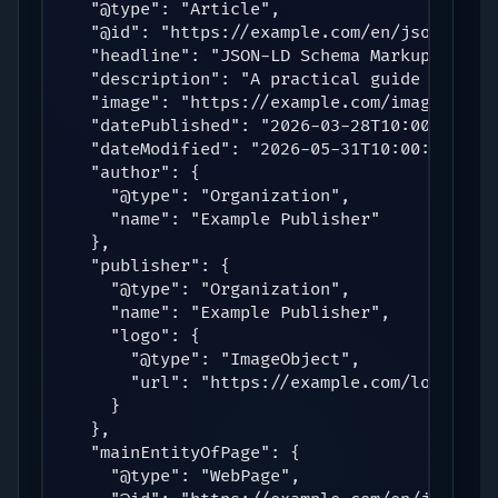
  "@type": "Article",

  "@id": "https://example.com/en/json-ld-sc
  "headline": "JSON-LD Schema Markup Guide 
  "description": "A practical guide to choo
  "image": "https://example.com/images/json
  "datePublished": "2026-03-28T10:00:00+00:
  "dateModified": "2026-05-31T10:00:00+00:0
  "author": {

    "@type": "Organization",

    "name": "Example Publisher"

  },

  "publisher": {

    "@type": "Organization",

    "name": "Example Publisher",

    "logo": {

      "@type": "ImageObject",

      "url": "https://example.com/logo.png"
    }

  },

  "mainEntityOfPage": {

    "@type": "WebPage",
