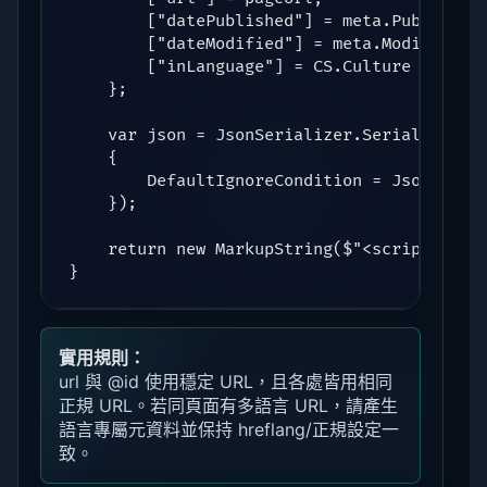
        ["datePublished"] = meta.Published?
        ["dateModified"] = meta.Modified?.T
        ["inLanguage"] = CS.Culture

    };

    var json = JsonSerializer.Serialize(sch
    {

        DefaultIgnoreCondition = JsonIgnore
    });

    return new MarkupString($"<script type=
}
實用規則：
url 與 @id 使用穩定 URL，且各處皆用相同
正規 URL。若同頁面有多語言 URL，請產生
語言專屬元資料並保持 hreflang/正規設定一
致。