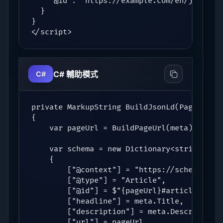
    "@id": "https://example.com/en/json-ld-
  }

}

</script>
C# 輔助模式
C#
private MarkupString BuildJsonLd(PageMetaDa
{

    var pageUrl = BuildPageUrl(meta);

    var schema = new Dictionary<string, obj
    {

        ["@context"] = "https://schema.org"
        ["@type"] = "Article",

        ["@id"] = $"{pageUrl}#article",

        ["headline"] = meta.Title,

        ["description"] = meta.Description,
        ["url"] = pageUrl,
