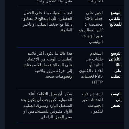
للحاويات
مثيل بيئة تشغيل واحد.
التوسع
اختبر على
اضبط العتبات بناءً على الحمل
التلقائي
خطة CPU
الحقيقي، لأن المعالج لا يتطابق
للمعالج
مخصصة إذا
دائمًا مع ضغط الطلب أو تأخير
كان المعالج هو
القائمة.
عنق الزجاجة
الرئيسي
التوسع
استخدم
هذا غالبًا ما يكون أكثر فائدة
التلقائي
طلبات في
لتطبيقات الويب من الاعتماد
بناءً
الثانية أو
على المعالج فقط، لكنه يحتاج
على
أهداف الكمون
إلى حركة مرور واقعية
الطلب
P95 لخدمات
وفحوصات صحة.
HTTP
التوسع
استخدم فقط
يمكن أن يقلل التكلفة أثناء
إلى
للخدمات غير
الخمول، لكن يجب أن يكون بدء
الصفر
الحساسة
التشغيل البارد وسلوك الطلب
للكمون
الأول مقبولين للمستخدمين أو
سير العمل الداخلي.