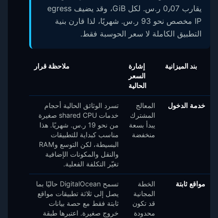
يقارب 0٫07 ر.س.‏ لكل GiB، وقد يضيف egress
IP مخصص نحو 93 ر.س.‏ شهريًا، لذا قارن بنية
التطبيق الكاملة لا سعر الحوسبة فقط.
بند الميزانية
إشارة
ملاحظة قرار
السعر
الحالية
خدمة الدخول
المعالج
تسرد الوثائق الحالية أحجام
المشترك
خدمات shared CPU صغيرة
يبدأ بسعة
من نحو 19 ر.س.‏ شهريًا. هذا
منخفضة
مناسب كبداية للتطبيقات
البسيطة، لكن التوسع وRAM
والنقل والمكونات الإضافية
تغيّر التكلفة الفعلية.
مواقع ثابتة
الخطة
تسمح DigitalOcean حاليًا بما
المجانية
يصل إلى ثلاثة تطبيقات مواقع
قد تكون
ثابتة فقط مع حصة بيانات
محدودة
خروج صغيرة. اعتبرها طبقة