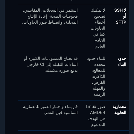
لا SSH
لا يمكنك
استثمر في السجلات، المقاييس،
أو
تصحيح
فحوصات الصحة، إعادة الإنتاج
SFTP
أخطاء
المحلية، وانضباط صور الحاويات.
الحاويات
كما في
الخادم
العادي
حدود
للبناء حدود
قد تحتاج المستودعات الكبيرة أو
البناء
محددة
البناءات الثقيلة إلى CI خارجي
للمعالج،
يدفع صورة مكتملة.
الذاكرة،
القرص،
والمهلة
الزمنية
معمارية
صور Linux
قم ببناء واختبار الصور للمعمارية
الحاوية
AMD64
المناسبة قبل النشر.
هي الهدف
المدعوم