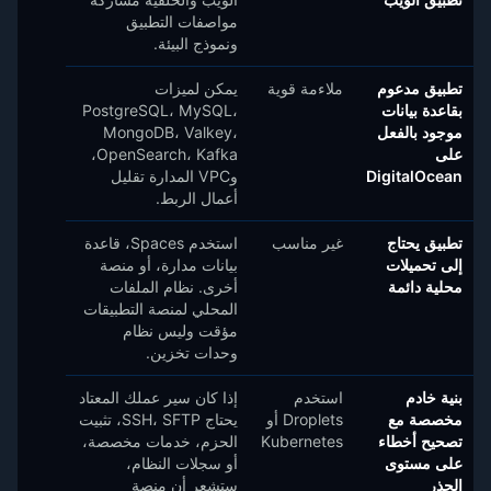
مواصفات التطبيق
ونموذج البيئة.
تطبيق مدعوم
ملاءمة قوية
يمكن لميزات
بقاعدة بيانات
PostgreSQL، MySQL،
موجود بالفعل
MongoDB، Valkey،
على
OpenSearch، Kafka،
DigitalOcean
وVPC المدارة تقليل
أعمال الربط.
تطبيق يحتاج
غير مناسب
استخدم Spaces، قاعدة
إلى تحميلات
بيانات مدارة، أو منصة
محلية دائمة
أخرى. نظام الملفات
المحلي لمنصة التطبيقات
مؤقت وليس نظام
وحدات تخزين.
بنية خادم
استخدم
إذا كان سير عملك المعتاد
مخصصة مع
Droplets أو
يحتاج SSH، SFTP، تثبيت
تصحيح أخطاء
Kubernetes
الحزم، خدمات مخصصة،
على مستوى
أو سجلات النظام،
الجذر
ستشعر أن منصة