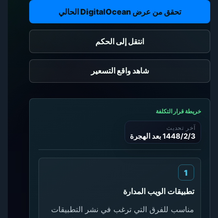
تحقق من عرض DigitalOcean الحالي
انتقل إلى الحكم
شاهد واقع التسعير
خريطة قرار التكلفة
آخر تحديث
3‏‏/2‏‏/1448 بعد الهجرة
تطبيقات الويب المدارة
مناسب للفرق التي ترغب في نشر التطبيقات