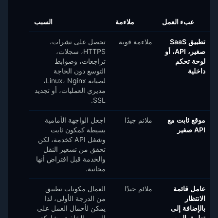
عبء العمل
ملاءمة
السبب
تطبيق SaaS
ملاءمة قوية
تحصل على نشرات،
صغير، API، أو
HTTPS، سجلات،
لوحة تحكم
تراجعات، وضوابط
داخلية
التوسع دون الحاجة
لصيانة Linux، Nginx،
مديري العمليات، أو تجديد
SSL.
موقع ثابت مع
ملائم جيدًا
اجعل الواجهة الأمامية
API صغير
بسيطة كمكون ثابت
وشغل API كخدمة، لكن
تحقق من تسعير النقل
والخدمة قبل افتراض أنها
مجانية.
عامل قائمة
ملائم جيدًا
العمال مكونات تطبيق
الانتظار
من الدرجة الأولى، لذا
بالإضافة إلى
يمكن لأحمال العمل على
تطبيق الويب
الويب والخلفية مشاركة