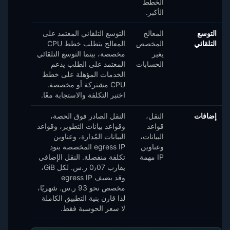
الخطط
الأكبر.
التوسع
المعالج
التوسع التلقائي المعتمد على
التلقائي
المخصص
المعالج يتطلب خطط CPU
يغير
مخصصة، بينما التوسع التلقائي
الحسابات
المعتمد على الطلب يدعم
الخدمات المؤهلة على خطط
CPU مشتركة أو مخصصة.
اختبر التكلفة والاستجابة معًا.
إضافات
النقل،
النقل الصادر فوق الحصة،
قواعد
وقواعد بيانات التطوير، وقواعد
البيانات،
البيانات المُدارة، وعناوين
وعناوين
egress IP المخصصة بنود
IP مهمة
تكلفة منفصلة. النقل الإضافي
يقارب 0٫07 ر.س.‏ لكل GiB،
وقد يضيف egress IP
مخصص نحو 93 ر.س.‏ شهريًا،
لذا قارن بنية التطبيق الكاملة
لا سعر الحوسبة فقط.