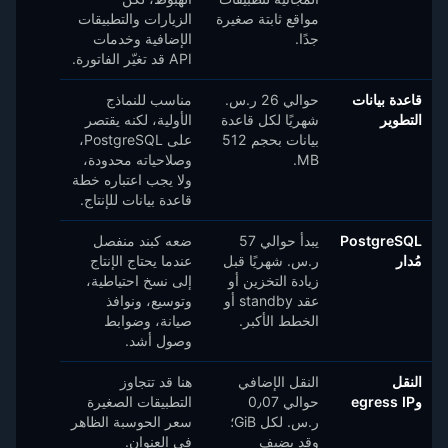
مواقع ثابتة صغيرة
الزيارات والتطبيقات
جدًا.
الإضافية وخدمات
API قد تغيّر الفاتورة.
قاعدة بيانات
حوالي 26 ر.س.‏
مناسب للنماذج
التطوير
شهريًا لكل قاعدة
الأولية، لكنه يقتصر
بيانات بحجم 512
على PostgreSQL،
MB.
وصلاحياته محدودة،
ولا يجب اعتباره خطة
قاعدة بيانات للإنتاج.
PostgreSQL
يبدأ حوالي 57
ضعه كبند منفصل
مُدار
ر.س.‏ شهريًا قبل
عندما يحتاج الإنتاج
زيادة التخزين أو
إلى نسخ احتياطية،
عقد standby أو
وتوسيع، ونوافذ
الخطط الأكبر.
صيانة، وضوابط
وصول أشد.
النقل
النقل الإضافي
هنا قد تتجاوز
وegress IP
حوالي 0٫07
التطبيقات الصغيرة
ر.س.‏ لكل GiB؛
سعر الحوسبة الظاهر
وقد يضيف
في العنوان.