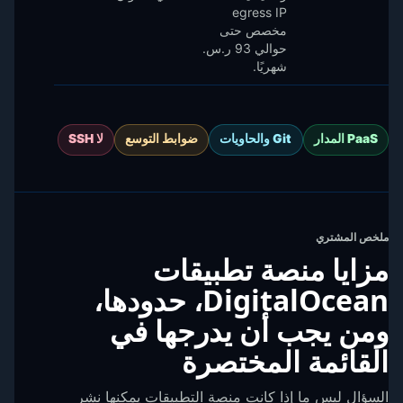
egress IP
مخصص حتى
حوالي 93 ر.س.‏
شهريًا.
PaaS المدار
Git والحاويات
ضوابط التوسع
لا SSH
ملخص المشتري
مزايا منصة تطبيقات
DigitalOcean، حدودها،
ومن يجب أن يدرجها في
القائمة المختصرة
السؤال ليس ما إذا كانت منصة التطبيقات يمكنها نشر