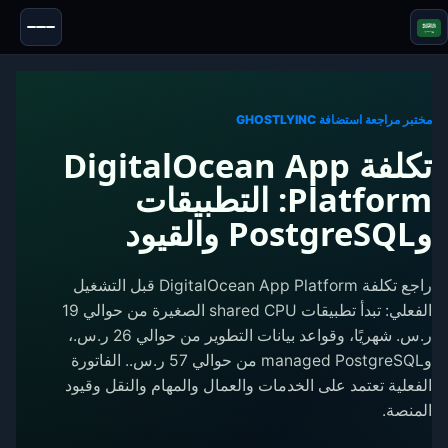
Blazor
الأمان & إخفاء الهوية
الأدوات
مختبر مراجعة استضافة GHOSTLYINC
تكلفة DigitalOcean App
الاختبارات والمراجعات
Platform: التطبيقات
وPostgreSQL والقيود
راجع تكلفة DigitalOcean App Platform قبل التشغيل
الفعلي: تبدأ تطبيقات shared CPU الصغيرة من حوالي 19
ر.س.‏ شهريًا، وقواعد بيانات التطوير من حوالي 26 ر.س.‏،
وmanaged PostgreSQL من حوالي 57 ر.س.‏. الفاتورة
الفعلية تعتمد على الخدمات والعمال والمهام والنقل وقيود
المنصة.