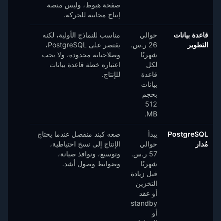
صفحة هبوط، وليس منصة
إنتاج مجانية للحركة.
قاعدة بيانات
حوالي
مناسب للنماذج الأولية، لكنه
التطوير
26 ر.س.‏
يقتصر على PostgreSQL،
شهريًا
وصلاحياته محدودة، ولا يجب
لكل
اعتباره خطة قاعدة بيانات
قاعدة
للإنتاج.
بيانات
بحجم
512
MB.
PostgreSQL
يبدأ
ضعه كبند منفصل عندما يحتاج
مُدار
حوالي
الإنتاج إلى نسخ احتياطية،
57 ر.س.‏
وتوسيع، ونوافذ صيانة،
شهريًا
وضوابط وصول أشد.
قبل زيادة
التخزين
أو عقد
standby
أو