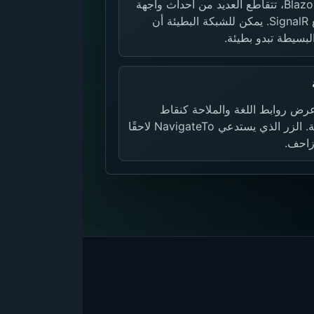
في Blazor Server، تتقاطع العديد من أحداث واجهة
المستخدم مع SignalR. يمكن للشبكة البطيئة أن
لبسيطة تبدو بطيئة.
رض روابط اللغة والملاحة كنقاط
ارتساء حقيقية. الزر الذي يستدعي NavigateTo لاحقًا
زاحف.