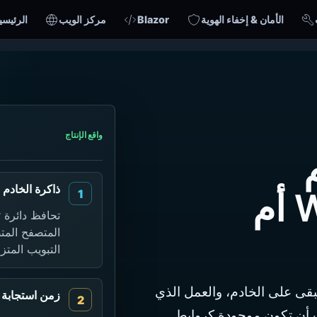
الأمان & إخفاء الهوية
Blazor
مركز الويب
الرئيسي
واقع الإنتاج
م
ذاكرة الخادم
WebAssembly أم
المتصفح المت
التبويب المتز
لذي يبقى على الخادم، والعمل الذي
زمن استجابة 
، وعناوين URL التي يجب أن تكون موجودة كروابط