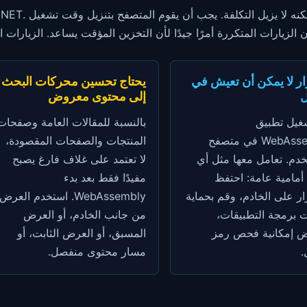
ي
لزيارات المتكررة أمرًا جيدًا لأن التخزين المؤقت يساعد. الزيارات ال
ار لا يمكن أن تعيش في
يحتاج تحسين محركات البحث
ل
إلى محتوى معروض
شغيل تطبيق
بالنسبة للمقالات العامة وصفحات
WebAssembly في متصفح
المنتجات والصفحات المقصودة،
دم. تعامل معها مثل أي
لا تعتمد على غلاف فارغ يصبح
أمامية عامة: احتفظ
مفيدًا فقط بعد بدء
ار على الخادم، وقم بحماية
WebAssembly. استخدم العرض
 برمجة التطبيقات،
من جانب الخادم، أو العرض
ض إمكانية فحص رمز
المسبق، أو العرض الثابت، أو
.
مسار محتوى منفصل.