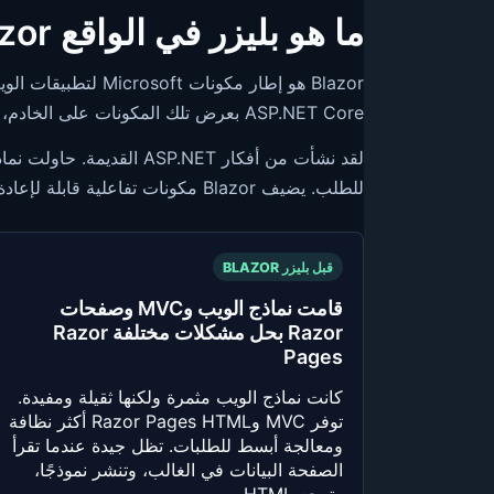
ما هو بليزر في الواقع Blazor
ASP.NET Core بعرض تلك المكونات على الخادم، أو في WebAssembly، أو داخل غلاف التطبيق الأصلي.
للطلب. يضيف Blazor مكونات تفاعلية قابلة لإعادة الاستخدام، لكنه لا يجعل MVC أو Razor Pages قديمة بالنسبة لصفحات ونماذج المحتوى البسيطة.
قبل بليزر BLAZOR
قامت نماذج الويب وMVC وصفحات
Razor بحل مشكلات مختلفة Razor
Pages
كانت نماذج الويب مثمرة ولكنها ثقيلة ومفيدة.
توفر MVC وRazor Pages HTML أكثر نظافة
ومعالجة أبسط للطلبات. تظل جيدة عندما تقرأ
الصفحة البيانات في الغالب، وتنشر نموذجًا،
وترجع HTML.