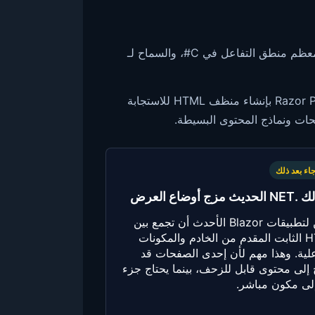
Blazor هو إطار مكونات Microsoft لتطبيقات الويب .NET. يمكنك إنشاء واجهة المستخدم من مكونات Razor، وكتابة معظم منطق التفاعل في C#، والسماح لـ
لقد نشأت من أفكار ASP.NET القديمة. حاولت نماذج الويب إخفاء الويب خلف عناصر تحكم الخادم. قامت MVC وRazor Pages بإنشاء منظف HTML للاستجابة
جاء بعد ذلك
ث مزج أوضاع العرض
يمكن لتطبيقات Blazor الأحدث أن تجمع بين
HTML الثابت المقدم من الخادم والمكونات
علية. وهذا مهم لأن إحدى الصفحات قد
 إلى محتوى قابل للزحف، بينما يحتاج جزء
لى مكون مباشر.