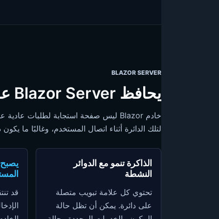
BLAZOR SERVER
يحافظ Blazor Server على العمل حيًا بين النقرات
خادم Blazor ليس صفحة استجابة لطلبات ع
لتلك الدائرة أثناء اتصال المستخدم، وغالبًا ما يكون
الذاكرة تنمو مع الدوائر
يصبح 
النشطة
المست
تحتوي كل علامة تبويب متصلة
قد تنت
على دائرة. يمكن أن تظل حالة
الإدخا
المكون والخدمات المحددة وحالة
الخادم