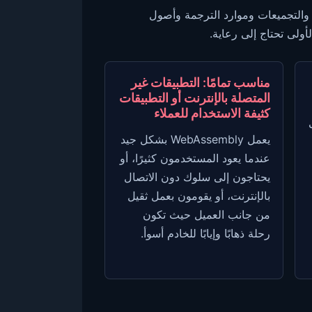
قوم Blazor WebAssembly بإزالة دوائر الخادم، لكنه لا يزيل التكلفة. يجب أن يقوم المتصفح بتنزيل وقت تشغيل .NET والتجميعات وموارد الترجمة وأصول
أولى تحتاج إلى رعاية.
مناسب تمامًا: التطبيقات غير
المتصلة بالإنترنت أو التطبيقات
كثيفة الاستخدام للعملاء
يعمل WebAssembly بشكل جيد
عندما يعود المستخدمون كثيرًا، أو
يحتاجون إلى سلوك دون الاتصال
بالإنترنت، أو يقومون بعمل ثقيل
من جانب العميل حيث تكون
رحلة ذهابًا وإيابًا للخادم أسوأ.