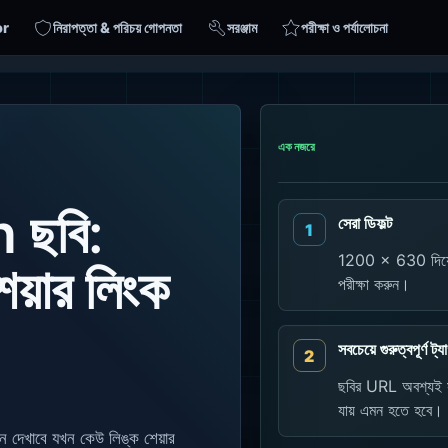
or
নিরাপত্তা & পরিচয় গোপনতা
সরঞ্জাম
পরীক্ষা ও পর্যালোচনা
এক নজরে
ছবি:
সেরা ডিফল্ট
1200 x 630 দিয়ে শ
য়ার লিংক
পরীক্ষা করুন।
সবচেয়ে গুরুত্বপূর্ণ ট্য
ছবির URL অবশ্যই সম্
যায় এমন হতে হবে।
দেখাবে যখন কেউ লিঙ্ক শেয়ার