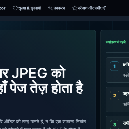
zor
सुरक्षा & गुमनामी
उपकरण
परीक्षण और समीक्षाएँ
रूपांतरण से पहले
छवि
 पर JPEG को
बड़
ँ पेज तेज़ होता है
पह
फॉर
ऑडिट की तरह मानते हैं, न कि एक सामान्य निर्यात
समी