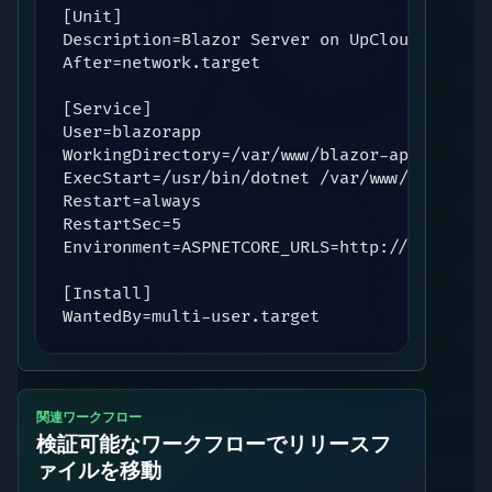
[Unit]

Description=Blazor Server on UpCloud

After=network.target

[Service]

User=blazorapp

WorkingDirectory=/var/www/blazor-app/release
ExecStart=/usr/bin/dotnet /var/www/blazor-a
Restart=always

RestartSec=5

Environment=ASPNETCORE_URLS=http://127.0.0.1
[Install]

WantedBy=multi-user.target
関連ワークフロー
検証可能なワークフローでリリースフ
ァイルを移動