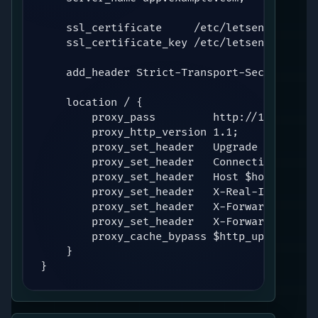
    ssl_certificate     /etc/letsencrypt/li
    ssl_certificate_key /etc/letsencrypt/li
    add_header Strict-Transport-Security "m
    location / {

        proxy_pass         http://127.0.0.1:
        proxy_http_version 1.1;

        proxy_set_header   Upgrade $http_upg
        proxy_set_header   Connection "keep-
        proxy_set_header   Host $host;

        proxy_set_header   X-Real-IP $remote
        proxy_set_header   X-Forwarded-For $
        proxy_set_header   X-Forwarded-Proto
        proxy_cache_bypass $http_upgrade;

    }

}