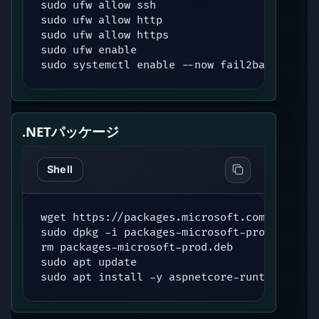
sudo ufw allow ssh

sudo ufw allow http

sudo ufw allow https

sudo ufw enable

sudo systemctl enable --now fail2ban
.NETパッケージ
Shell
wget https://packages.microsoft.com/config/
sudo dpkg -i packages-microsoft-prod.deb

rm packages-microsoft-prod.deb

sudo apt update

sudo apt install -y aspnetcore-runtime-8.0