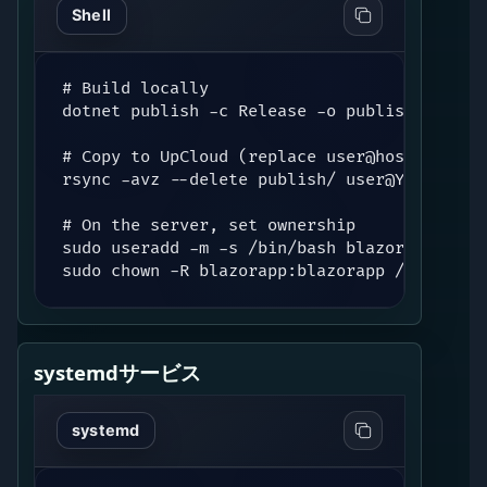
Shell
# Build locally

dotnet publish -c Release -o publish

# Copy to UpCloud (replace user@host)

rsync -avz --delete publish/ user@YOUR_UPCL
# On the server, set ownership

sudo useradd -m -s /bin/bash blazorapp || tr
sudo chown -R blazorapp:blazorapp /var/www/
systemdサービス
systemd