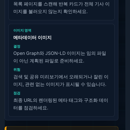
목록 페이지를 스캔해 반복 카드가 전체 기사 이
미지를 불러오지 않는지 확인하세요.
메타데이터 이미지
Open Graph와 JSON-LD 이미지는 임의 파일
이 아닌 계획된 파일로 준비하세요.
검색 및 공유 미리보기에서 오래되거나 잘린 이
미지, 관련 없는 이미지가 표시될 수 있습니다.
최종 URL의 렌더링된 메타 태그와 구조화 데이
터를 점검하세요.