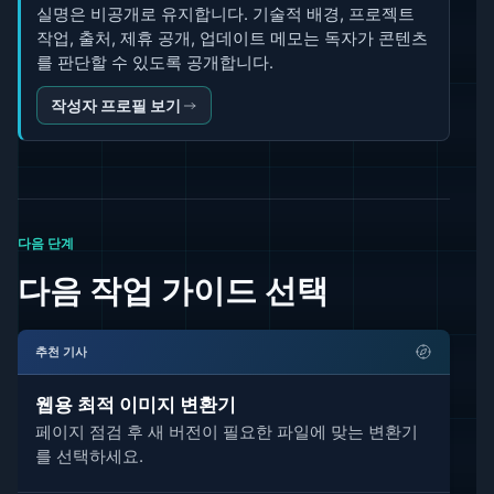
실명은 비공개로 유지합니다. 기술적 배경, 프로젝트
작업, 출처, 제휴 공개, 업데이트 메모는 독자가 콘텐츠
를 판단할 수 있도록 공개합니다.
작성자 프로필 보기
다음 단계
다음 작업 가이드 선택
추천 기사
웹용 최적 이미지 변환기
페이지 점검 후 새 버전이 필요한 파일에 맞는 변환기
를 선택하세요.