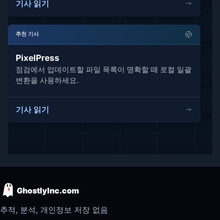
기사 읽기
추천 기사
PixelPress
점검에서 업데이트할 파일 목록이 명확할 때 로컬 일괄
변환을 사용하세요.
기사 읽기
GhostlyInc.com
추적, 분석, 개인정보 저장 없음