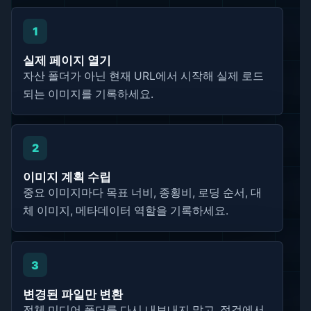
1
실제 페이지 열기
자산 폴더가 아닌 현재 URL에서 시작해 실제 로드
되는 이미지를 기록하세요.
2
이미지 계획 수립
중요 이미지마다 목표 너비, 종횡비, 로딩 순서, 대
체 이미지, 메타데이터 역할을 기록하세요.
3
변경된 파일만 변환
전체 미디어 폴더를 다시 내보내지 말고, 점검에서