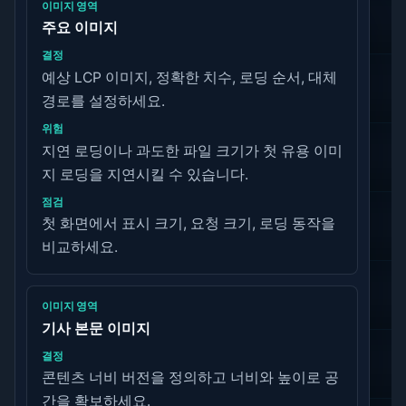
이미지 영역
주요 이미지
예상 LCP 이미지, 정확한 치수, 로딩 순서, 대체
결정
경로를 설정하세요.
위험
지연 로딩이나 과도한 파일 크기가 첫 유용 이미
지 로딩을 지연시킬 수 있습니다.
점검
첫 화면에서 표시 크기, 요청 크기, 로딩 동작을
비교하세요.
기사 본문 이미지
콘텐츠 너비 버전을 정의하고 너비와 높이로 공
간을 확보하세요.