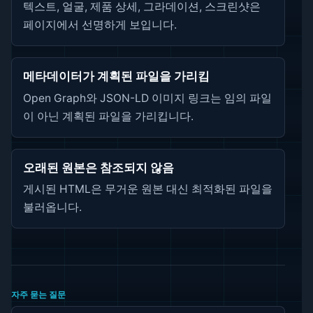
텍스트, 얼굴, 제품 상세, 그라데이션, 스크린샷은
페이지에서 선명하게 보입니다.
메타데이터가 계획된 파일을 가리킴
Open Graph와 JSON-LD 이미지 링크는 임의 파일
이 아닌 계획된 파일을 가리킵니다.
오래된 원본은 참조되지 않음
게시된 HTML은 무거운 원본 대신 최적화된 파일을
불러옵니다.
자주 묻는 질문