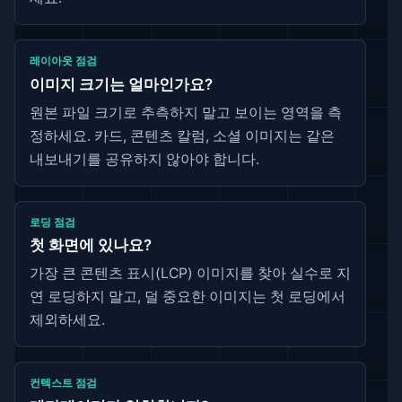
레이아웃 점검
이미지 크기는 얼마인가요?
원본 파일 크기로 추측하지 말고 보이는 영역을 측
정하세요. 카드, 콘텐츠 칼럼, 소셜 이미지는 같은
내보내기를 공유하지 않아야 합니다.
로딩 점검
첫 화면에 있나요?
가장 큰 콘텐츠 표시(LCP) 이미지를 찾아 실수로 지
연 로딩하지 말고, 덜 중요한 이미지는 첫 로딩에서
제외하세요.
컨텍스트 점검