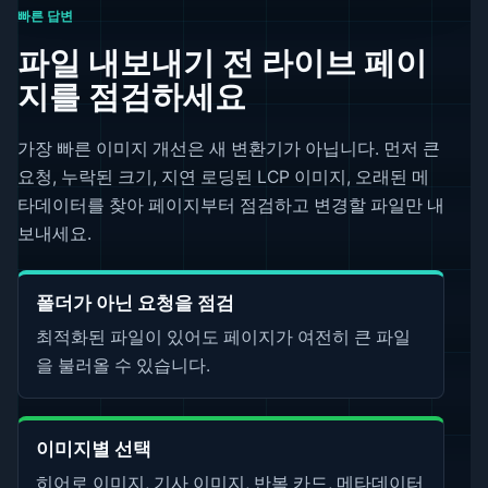
빠른 답변
파일 내보내기 전 라이브 페이
지를 점검하세요
가장 빠른 이미지 개선은 새 변환기가 아닙니다. 먼저 큰
요청, 누락된 크기, 지연 로딩된 LCP 이미지, 오래된 메
타데이터를 찾아 페이지부터 점검하고 변경할 파일만 내
보내세요.
폴더가 아닌 요청을 점검
최적화된 파일이 있어도 페이지가 여전히 큰 파일
을 불러올 수 있습니다.
이미지별 선택
히어로 이미지, 기사 이미지, 반복 카드, 메타데이터