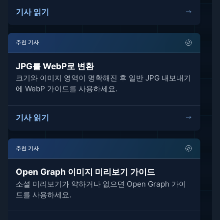
기사 읽기
추천 기사
JPG를 WebP로 변환
크기와 이미지 영역이 명확해진 후 일반 JPG 내보내기
에 WebP 가이드를 사용하세요.
기사 읽기
추천 기사
Open Graph 이미지 미리보기 가이드
소셜 미리보기가 약하거나 없으면 Open Graph 가이
드를 사용하세요.