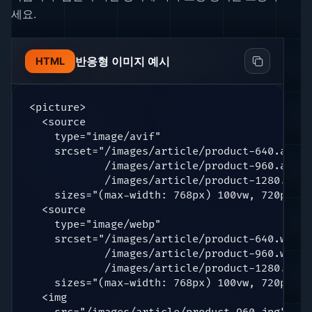
세요.
반응형 이미지 예시
HTML
<picture>

  <source

    type="image/avif"

    srcset="/images/article/product-640.avif 6
            /images/article/product-960.avif 9
            /images/article/product-1280.avif
    sizes="(max-width: 768px) 100vw, 720px" />
  <source

    type="image/webp"

    srcset="/images/article/product-640.webp 6
            /images/article/product-960.webp 9
            /images/article/product-1280.webp
    sizes="(max-width: 768px) 100vw, 720px" />
  <img
