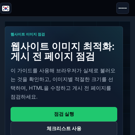
Blazor
보안 & 익명성
웹사이트 이미지 점검
도구
웹사이트 이미지 최적화:
테스트 및 리뷰
게시 전 페이지 점검
이 가이드를 사용해 브라우저가 실제로 불러오
는 것을 확인하고, 이미지별 적절한 크기를 선
택하며, HTML을 수정하고 게시 전 페이지를
점검하세요.
점검 실행
체크리스트 사용