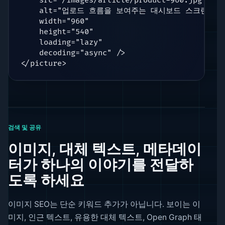
    src="/images/article/product-960.jpg"

    alt="업로드 흐름을 보여주는 대시보드 스크린샷"

    width="960"

    height="540"

    loading="lazy"

    decoding="async" />

</picture>
검색 및 공유
이미지, 대체 텍스트, 메타데이
터가 하나의 이야기를 전달하
도록 하세요
이미지 SEO는 단순 키워드 추가가 아닙니다. 보이는 이
미지, 인근 텍스트, 유용한 대체 텍스트, Open Graph 태