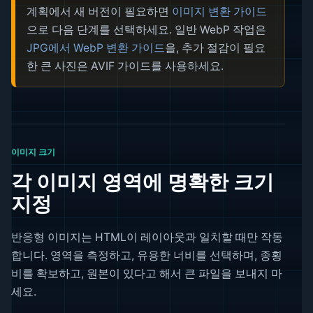
계획에서 새 버전이 필요하면
이미지 변환 가이드
으로 다음 단계를 선택하세요. 일반 WebP 작업은
JPG에서 WebP 변환 가이드
을, 추가 절감이 필요
한 큰 사진은 AVIF 가이드를 사용하세요.
이미지 크기
각 이미지 영역에 명확한 크기
지정
반응형 이미지는 HTML이 레이아웃과 일치할 때만 작동
합니다. 영역을 측정하고, 유용한 너비를 선택하며, 종횡
비를 확보하고, 원본이 있다고 해서 큰 파일을 보내지 마
세요.