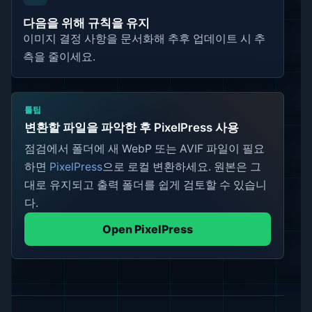
다음을 위해 규칙을 유지
이미지 결정 사항을 문서화해 추후 업데이트 시 추
측을 줄이세요.
툴팁
변환할 파일을 파악한 후 PixelPress 사용
점검에서 폴더에 새 WebP 또는 AVIF 파일이 필요
하면
PixelPress
으로 로컬 변환하세요. 원본은 그
대로 유지되고 출력 폴더를 쉽게 검토할 수 있습니
다.
Open PixelPress