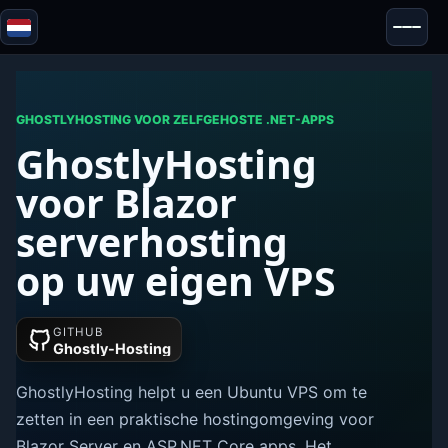
Blazor
Beveiliging & Anonimiteit
Tools
GHOSTLYHOSTING VOOR ZELFGEHOSTE .NET-APPS
GhostlyHosting
Tests & Beoordelingen
voor Blazor
serverhosting
op uw eigen VPS
GITHUB
Ghostly-Hosting
GhostlyHosting helpt u een Ubuntu VPS om te
zetten in een praktische hostingomgeving voor
Blazor Server en ASP.NET Core apps. Het