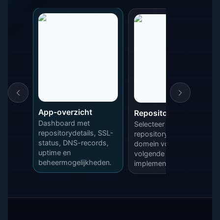
App-overzicht
Repositoryselectie
Dashboard met
Selecteer een GitHub-
repositorydetails, SSL-
repository, branch en
status, DNS-records,
domein voor uw
uptime en
volgende
beheermogelijkheden.
implementatie.