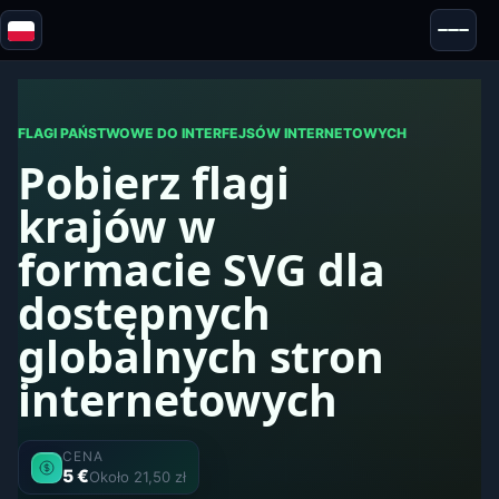
Blazor
Bezpieczeństwo & Anonimowość
Narzędzia
FLAGI PAŃSTWOWE DO INTERFEJSÓW INTERNETOWYCH
Pobierz flagi
Testy i recenzje
krajów w
formacie SVG dla
dostępnych
globalnych stron
internetowych
CENA
5 €
Około 21,50 zł