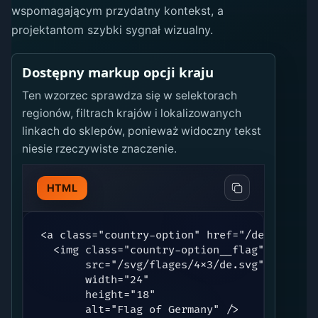
wspomagającym przydatny kontekst, a
projektantom szybki sygnał wizualny.
Dostępny markup opcji kraju
Ten wzorzec sprawdza się w selektorach
regionów, filtrach krajów i lokalizowanych
linkach do sklepów, ponieważ widoczny tekst
niesie rzeczywiste znaczenie.
HTML
<a class="country-option" href="/de-de/" hre
  <img class="country-option__flag"

       src="/svg/flages/4x3/de.svg"

       width="24"

       height="18"

       alt="Flag of Germany" />
