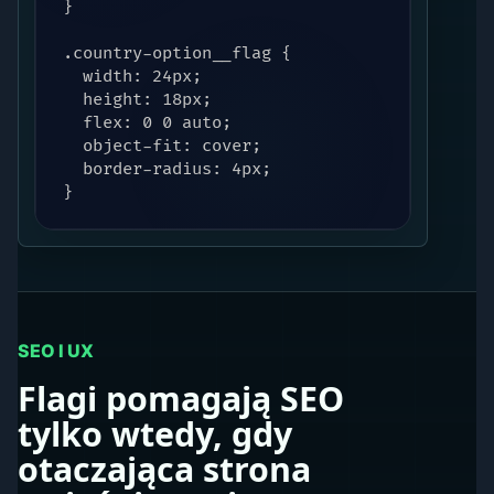
}

.country-option__flag {

  width: 24px;

  height: 18px;

  flex: 0 0 auto;

  object-fit: cover;

  border-radius: 4px;

}
SEO I UX
Flagi pomagają SEO
tylko wtedy, gdy
otaczająca strona