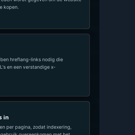
te kopen.
ben hreflang-links nodig die
's en een verstandige x-
s in
nen per pagina, zodat indexering,
I-gebruik overeenkomen met het