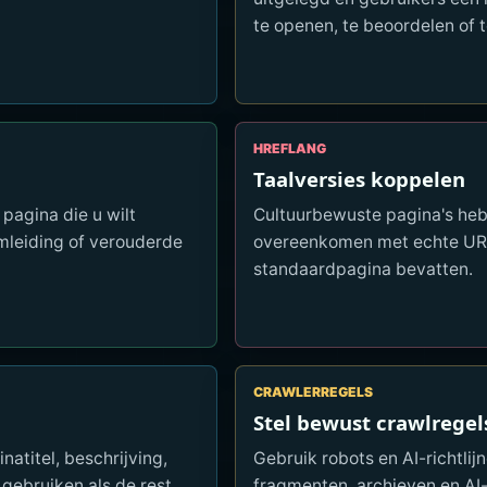
te openen, te beoordelen of 
HREFLANG
Taalversies koppelen
pagina die u wilt
Cultuurbewuste pagina's heb
omleiding of verouderde
overeenkomen met echte URL
standaardpagina bevatten.
CRAWLERREGELS
Stel bewust crawlregel
atitel, beschrijving,
Gebruik robots en AI-richtlij
gebruiken als de rest
fragmenten, archieven en A