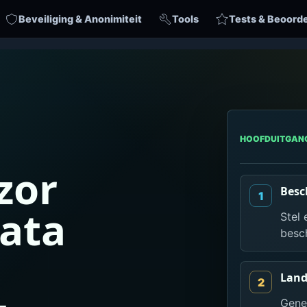
Beveiliging & Anonimiteit
Tools
Tests & Beoord
HOOFDUITGAN
zor
Besc
ata
Stel 
besch
Land
Gener