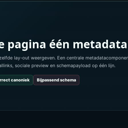
ke pagina één metadat
ezelfde lay-out weergeven. Een centrale metadatacomponen
allinks, sociale preview en schemapayload op één lijn.
rrect canoniek
Bijpassend schema