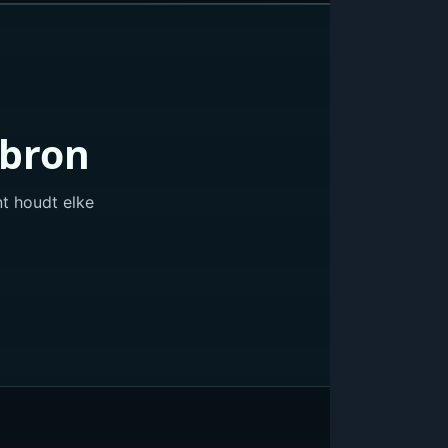
abron
t houdt elke