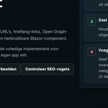
t
uit d
Deel
Houd
 URL's, hreflang-links, Open Graph-
uitge
één herbruikbare Blazor-component.
de volledige implementatie voor
Voeg
eigen app wilt.
Geef
over
rbeelden
Controleer SEO-regels
veel
of d