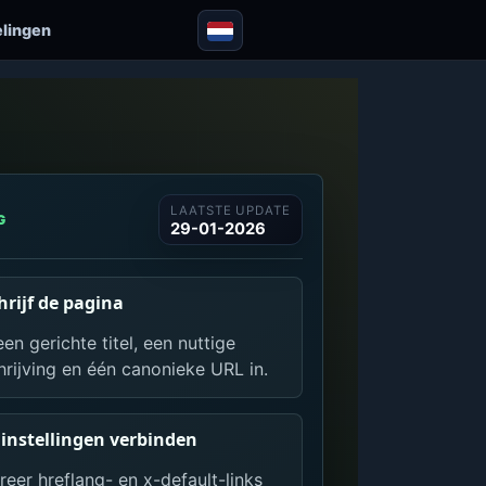
elingen
LAATSTE UPDATE
G
29-01-2026
hrijf de pagina
een gerichte titel, een nuttige
rijving en één canonieke URL in.
instellingen verbinden
eer hreflang- en x-default-links