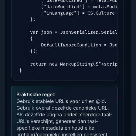
        ["datePublished"] = meta.Published?
        ["dateModified"] = meta.Modified?.T
        ["inLanguage"] = CS.Culture

    };

    var json = JsonSerializer.Serialize(sch
    {

        DefaultIgnoreCondition = JsonIgnore
    });

    return new MarkupString($"<script type=
}
Praktische regel:
Gebruik stabiele URL's voor url en @id.
Gebruik overal dezelfde canonieke URL.
Als dezelfde pagina onder meerdere taal-
URL's verschijnt, genereer dan taal-
specifieke metadata en houd elke
hreflang/canonieke instelling consistent.