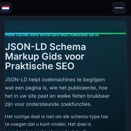
Blazor
Beveiliging & Anonimiteit
Tools
PRAKTISCHE GIDS VOOR GESTRUCTUREERDE DATA
JSON-LD Schema
Tests & Beoordelingen
Markup Gids voor
Praktische SEO
JSON-LD helpt zoekmachines te begrijpen
wat een pagina is, wie het publiceerde, hoe
het in uw site past en welke feiten bruikbaar
zijn voor ondersteunde zoekfuncties.
Het nuttige doel is niet om elk schema-type toe
te voegen dat u kunt vinden. Het doel is