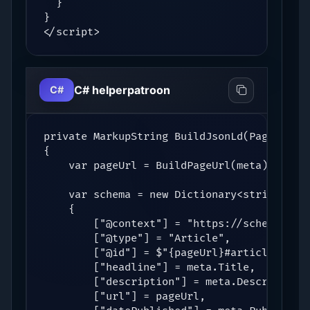
  }

}

</script>
C# helperpatroon
C#
private MarkupString BuildJsonLd(PageMetaDa
{

    var pageUrl = BuildPageUrl(meta);

    var schema = new Dictionary<string, obj
    {

        ["@context"] = "https://schema.org"
        ["@type"] = "Article",

        ["@id"] = $"{pageUrl}#article",

        ["headline"] = meta.Title,

        ["description"] = meta.Description,
        ["url"] = pageUrl,
