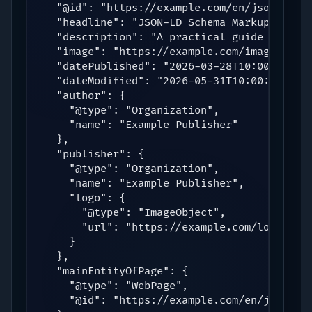
  "@id": "https://example.com/en/json-ld-sc
  "headline": "JSON-LD Schema Markup Guide 
  "description": "A practical guide to choo
  "image": "https://example.com/images/json
  "datePublished": "2026-03-28T10:00:00+00:
  "dateModified": "2026-05-31T10:00:00+00:0
  "author": {

    "@type": "Organization",

    "name": "Example Publisher"

  },

  "publisher": {

    "@type": "Organization",

    "name": "Example Publisher",

    "logo": {

      "@type": "ImageObject",

      "url": "https://example.com/logo.png"
    }

  },

  "mainEntityOfPage": {

    "@type": "WebPage",

    "@id": "https://example.com/en/json-ld-