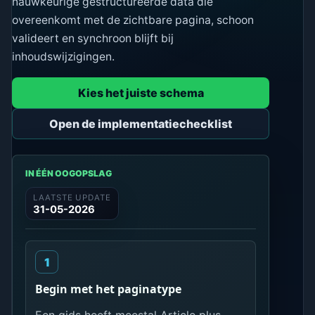
nauwkeurige gestructureerde data die
overeenkomt met de zichtbare pagina, schoon
valideert en synchroon blijft bij
inhoudswijzigingen.
Kies het juiste schema
Open de implementatiechecklist
IN ÉÉN OOGOPSLAG
LAATSTE UPDATE
31-05-2026
Begin met het paginatype
Een gids heeft meestal Article plus