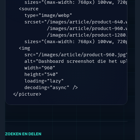
    sizes="(max-width: 768px) 100vw, 720px" />
  <source

    type="image/webp"

    srcset="/images/article/product-640.webp 6
            /images/article/product-960.webp 9
            /images/article/product-1280.webp
    sizes="(max-width: 768px) 100vw, 720px" />
  <img

    src="/images/article/product-960.jpg"

    alt="Dashboard screenshot die het uploadp
    width="960"

    height="540"

    loading="lazy"

    decoding="async" />

</picture>
ZOEKEN EN DELEN