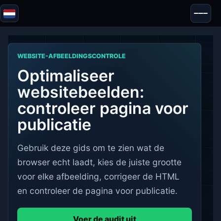
Blazor
Beveiliging & Anonimiteit
WEBSITE-AFBEELDINGSCONTROLE
Tools
Optimaliseer
Tests & Beoordelingen
websitebeelden:
controleer pagina voor
publicatie
Gebruik deze gids om te zien wat de
browser echt laadt, kies de juiste grootte
voor elke afbeelding, corrigeer de HTML
en controleer de pagina voor publicatie.
Voer de audit uit