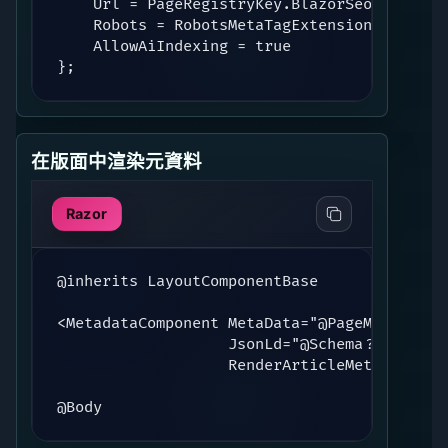
    Url = PageRegistryKey.BlazorSeoMetaDataC
    Robots = RobotsMetaTagExtensions.Join(R
    AllowAiIndexing = true

};
在版面中渲染元資料
Razor
@inherits LayoutComponentBase

<MetadataComponent MetaData="@PageMeta"

                   JsonLd="@Schema?.JsonLd"

                   RenderArticleMeta="@Schem
@Body