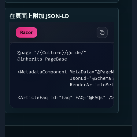
在頁面上附加 JSON-LD
Razor
@page "/{Culture}/guide/"

@inherits PageBase

<MetadataComponent MetaData="@PageMeta"

                   JsonLd="@Schema?.JsonLd"

                   RenderArticleMeta="@Schem
<ArticleFaq Id="faq" FAQ="@FAQs" />