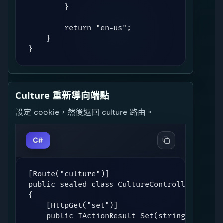
        }

        return "en-us";

    }

}
Culture 重新導向端點
設定 cookie，然後返回 culture 路由。
C#
[Route("culture")]

public sealed class CultureController : Cont
{

    [HttpGet("set")]

    public IActionResult Set(string culture,