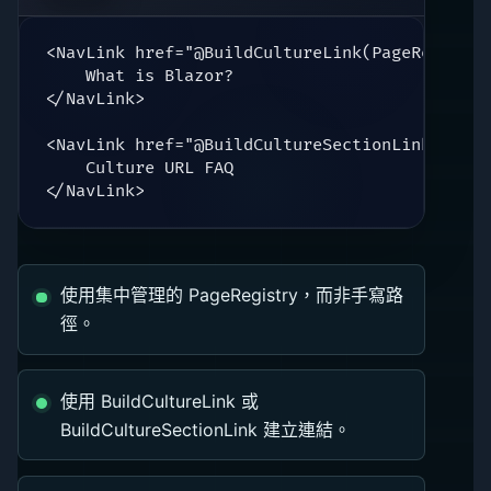
<NavLink href="@BuildCultureLink(PageRegistry
    What is Blazor?

</NavLink>

<NavLink href="@BuildCultureSectionLink(PageR
    Culture URL FAQ

</NavLink>
使用集中管理的 PageRegistry，而非手寫路
徑。
使用 BuildCultureLink 或
BuildCultureSectionLink 建立連結。