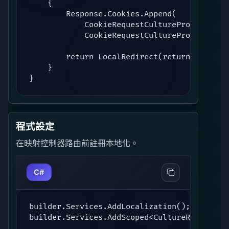
    {

        Response.Cookies.Append(

            CookieRequestCultureProvider.Def
            CookieRequestCultureProvider.Ma
        return LocalRedirect(returnUrl);

    }

}
程式設定
在映射控制器路由前註冊本地化。
C#
builder.Services.AddLocalization();

builder.Services.AddScoped<CultureRouteServi