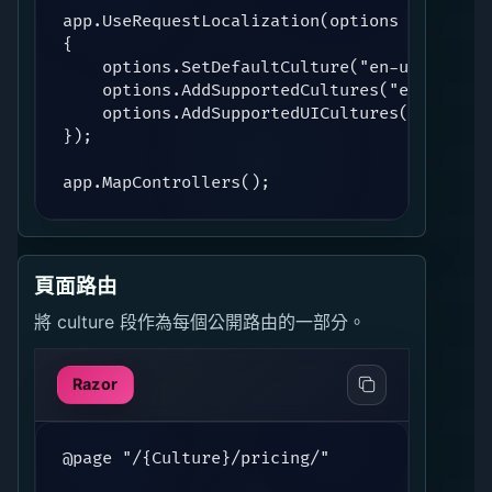
app.UseRequestLocalization(options =>

{

    options.SetDefaultCulture("en-us");

    options.AddSupportedCultures("en-us", "e
    options.AddSupportedUICultures("en-us", 
});

app.MapControllers();
頁面路由
將 culture 段作為每個公開路由的一部分。
Razor
@page "/{Culture}/pricing/"
